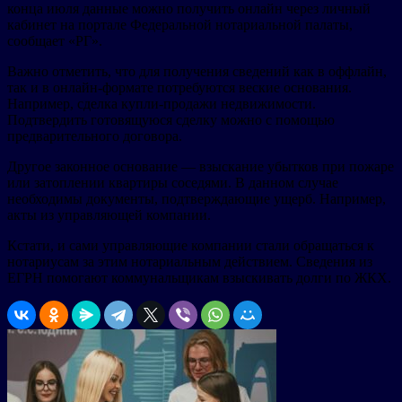
конца июля данные можно получить онлайн через личный
кабинет на портале Федеральной нотариальной палаты,
сообщает «РГ».
Важно отметить, что для получения сведений как в оффлайн,
так и в онлайн-формате потребуются веские основания.
Например, сделка купли-продажи недвижимости.
Подтвердить готовящуюся сделку можно с помощью
предварительного договора.
Другое законное основание — взыскание убытков при пожаре
или затоплении квартиры соседями. В данном случае
необходимы документы, подтверждающие ущерб. Например,
акты из управляющей компании.
Кстати, и сами управляющие компании стали обращаться к
нотариусам за этим нотариальным действием. Сведения из
ЕГРН помогают коммунальщикам взыскивать долги по ЖКХ.