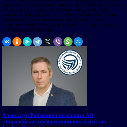
правового и технического характера при обращении беженцев
компенсируется из средств Федеральной нотариальной
палаты, формирующихся за счет членских взносов. Таким
образом мы обеспечиваем равноценное участие всех
нотариусов страны в этой программе», — говорит президент
ФНП Константин Корсик.
Александр Рабинович возглавил АО
«Евразийское информационное агентство