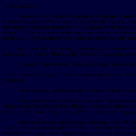
10 августа 2022
Новые вызовы в мировой экономике заставляют бизнес различ
проблем, которые требовали максимально быстрого ответа. Пер
с введением санкций и фактически повторным, после пандеми
восток. А с увеличением длины маршрутов и сроков доставки п
перевозки и мультимодальную доставку, комбинируя сразу неск
Так, например, доставляют грузы из Китая «Деловые Линии».
происходят из Шанхая, Пекина, Шенчьженя, Циндао и других 
По данным таможенной статистики Китая, товарооборот меж
«В 2021 году доля Китая во внешнеторговом грузопотоке РФ с
Симонова.
Аналогичным, контейнерным способом грузы приходят из 
«Мы изменили логистические схемы и выстроили морской ма
товаров из юго-восточной Азии, Индии, стран ЕС, а также Се
поставки и высокую сохранность груза», — поделился с реда
«Имеющаяся транспортная инфраструктура позволяет увелич
«Север-Юг», а также транзитных грузов. По итогам года можн
способом», — подытожил ведущий эксперт УК «Финам Менед