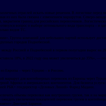
ных отраслей искать новые решения. В логистике перед перев
вая из них была связана с изменением маршрутов. Северо-запад
и, закрытием границ для российских перевозчиков. Логистичес
отянулся вопрос о выборе оптимального вида транспорта – и зд
олько видов ТС.
 Группа компаний для небольших партий использует доставку 
крупных городов Поднебесной.
ду Россией и Поднебесной в первом полугодии вырос на 29%,
оставила 18%, в 2022 году она может увеличиться до 35%», — 
Европы – через Турцию – в Россию.
ршрут для контейнерных перевозок из Европы через Турцию. 
верной Африки и американских континентов. Для бизнеса услуга
кцией РБК+ гендиректор «Деловых Линий» Фарид Мадани.
ить объемы перевозки как внутренних грузов, так и на марш
о ожидать увеличения показателей перевозок грузов в контейне
жмент» Дмитрий Баранов.