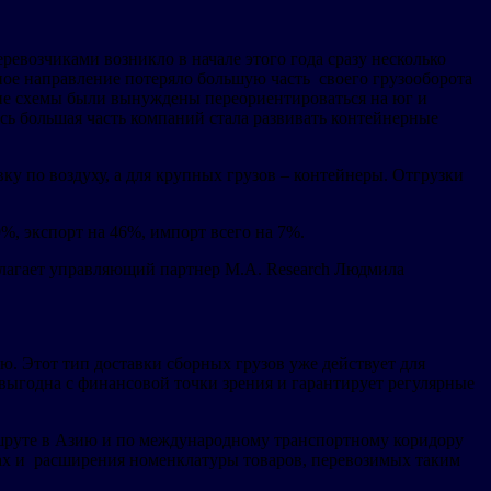
озчиками возникло в начале этого года сразу несколько
ное направление потеряло большую часть своего грузооборота
кие схемы были вынуждены переориентироваться на юг и
есь большая часть компаний стала развивать контейнерные
по воздуху, а для крупных грузов – контейнеры. Отгрузки
 экспорт на 46%, импорт всего на 7%.
полагает управляющий партнер M.A. Research Людмила
Этот тип доставки сборных грузов уже действует для
 выгодна с финансовой точки зрения и гарантирует регулярные
руте в Азию и по международному транспортному коридору
рах и расширения номенклатуры товаров, перевозимых таким