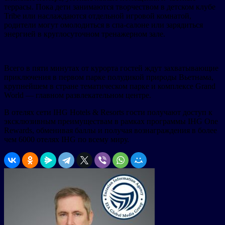
террасы. Пока дети занимаются творчеством в детском клубе
Tribe или наслаждаются отдельной игровой комнатой,
родители могут омолодиться в спа-салоне или зарядиться
энергией в круглосуточном тренажерном зале.
Всего в пяти минутах от курорта гостей ждут захватывающие
приключения в первом парке полудикой природы Вьетнама,
крупнейшем в стране тематическом парке и комплексе Grand
World — главном развлекательном центре.
В отелях сети IHG Hotels & Resorts гости получают доступ к
эксклюзивным преимуществам в рамках программы IHG One
Rewards, обменивая баллы и получая вознаграждения в более
чем 6000 отелях IHG по всему миру.