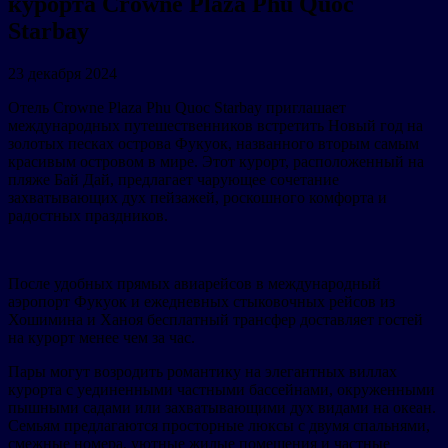
курорта Crowne Plaza Phu Quoc
Starbay
23 декабря 2024
Отель Crowne Plaza Phu Quoc Starbay приглашает
международных путешественников встретить Новый год на
золотых песках острова Фукуок, названного вторым самым
красивым островом в мире. Этот курорт, расположенный на
пляже Бай Дай, предлагает чарующее сочетание
захватывающих дух пейзажей, роскошного комфорта и
радостных праздников.
После удобных прямых авиарейсов в международный
аэропорт Фукуок и ежедневных стыковочных рейсов из
Хошимина и Ханоя бесплатный трансфер доставляет гостей
на курорт менее чем за час.
Пары могут возродить романтику на элегантных виллах
курорта с уединенными частными бассейнами, окруженными
пышными садами или захватывающими дух видами на океан.
Семьям предлагаются просторные люксы с двумя спальнями,
смежные номера, уютные жилые помещения и частные