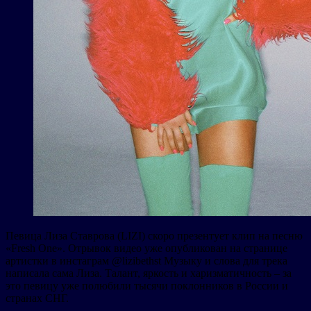
Певица Лиза Ставрова (LIZI) скоро презентует клип на песню
«Fresh One». Отрывок видео уже опубликован на странице
артистки в инстаграм @lizibethst Музыку и слова для трека
написала сама Лиза. Талант, яркость и харизматичность – за
это певицу уже полюбили тысячи поклонников в России и
странах СНГ.