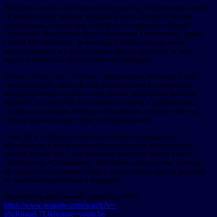
Автором клипа стал известный режиссер и видеограф Артур
Оганесян (в инстаграме @arturnewway). До этого он уже
сотрудничал со многими селебритис, например, Анной
Седоковой, Викторией Боня, Михаилом Галустяном, Зарой,
Сашей Митрошиной. Режиссеру удалось создать очень
запоминающиеся и сексуальные образы артистки, а само
видео получилось невероятно «цепляющим».
Песню «Fresh One» отличает современное звучание и при
этом глубокий смысл. В ней рассказывается о девушках,
которые мечтают только о том, чтобы заполучить богатых
мужчин, но при этом не отличаются умом и духовностью.
Однако, по мнению певицы, невозможно достичь счастья,
если не работать над собой и не развиваться.
Сама Лиза Ставрова получила высшее музыкальное
образование и является дипломированным педагогом по
вокалу. Кроме того, она окончила Высшую школу кино и
телевидения «Останкино». Блестящее образование помогает
ей создавать настоящие хиты и вдохновлять других девушек
на занятия творчеством и карьерой.
Посмотреть клип можно также на ютубе
https://www.youtube.com/watch?v=-
u9zRmggL7E&feature=youtu.be