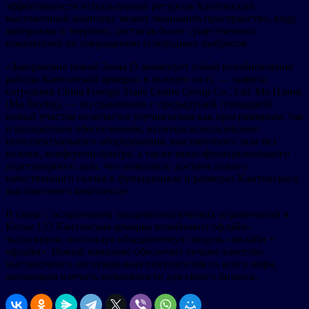
эффективности используемых ресурсов Кантонский
выставочный комплекс может экономить пространство, воду,
материалы и энергию, достигая более существенных
показателей по сокращению углеродных выбросов.
«Завершение новой Зоны D знаменует собой возобновление
работы Кантонской ярмарки в полную силу, — заявила
сотрудник China Foreign Trade Centre Group Co., Ltd. Ма Цзяин
(Ma Jiaying), — по сравнению с предыдущей площадкой
новый участок отличается улучшенным как программным, так
и аппаратным обеспечением, включая использование
интеллектуального оборудования, выставочного зала без
колонн, конференц-центра, а также многофункционального
переговорного зала, что позволило достичь нового
качественного скачка в функционале и размерах Кантонского
выставочного комплекса».
В связи с ослаблением эпидемиологических ограничений в
Китае 133 Кантонская ярмарка возобновит офлайн-
экспозиции, используя объединенную модель «онлайн +
офлайн». Новый комплекс обеспечит лучшее качество
выставочного обслуживания покупателям со всего мира,
желающим изучить возможности для своего бизнеса.