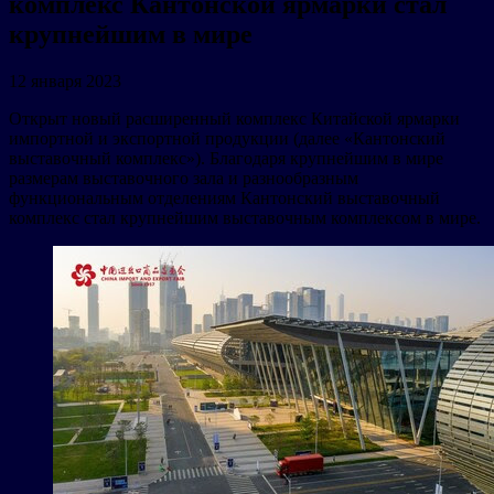
комплекс Кантонской ярмарки стал
крупнейшим в мире
12 января 2023
Открыт новый расширенный комплекс Китайской ярмарки
импортной и экспортной продукции (далее «Кантонский
выставочный комплекс»). Благодаря крупнейшим в мире
размерам выставочного зала и разнообразным
функциональным отделениям Кантонский выставочный
комплекс стал крупнейшим выставочным комплексом в мире.