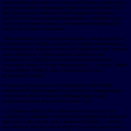
предназначен для показа на экранах футбольных стадионов и
был представлен легендарным актером и звездой рэпа ICE-T.
Выпустившая его компания ESW Management сообщает о
росте количества просмотров видеоклипа на YouTube после
затухания пандемии ковида и возобновления нормальной
работы футбольных стадионов.
«Видеоклип был снят и отредактирован, но за две недели до
его выхода более 4000 стадионов, на которых мы собирались
его показывать, внезапно закрылись. После того как стадионы
вновь открылись для болельщиков, количество его
просмотров на YouTube за последние месяцы выросло с
нескольких тысяч до более чем миллиона», — говорит Джесси
Стенгер (Jesse Stenger), один из продюсеров этого
музыкального видео.
В видеоклипе снялись актер Ар-Джей Митт (RJ Mitte),
сыгравший Уолтера-младшего в знаменитом американском
телесериале «Во все тяжкие» (Breaking Bad), и даже
знаменитый комик Кэррот Топ (Carrot Top).
«Лу Даймонд Филипс был идеальным актером для этого
видеоклипа, учитывая его огромную популярность в Южной
Америке из-за главной роли в фильме «Ла бамба», поэтому
было вполне уместно, что он не просто сыграл вратаря, но и