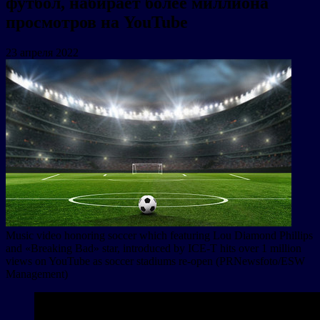
футбол, набирает более миллиона
просмотров на YouTube
23 апреля 2022
Music video honoring soccer which featuring Lou Diamond Phillips
and «Breaking Bad» star, introduced by ICE-T hits over 1 million
views on YouTube as soccer stadiums re-open (PRNewsfoto/ESW
Management)