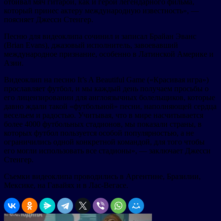
отбивал мяч гитарой, как и герой легендарного фильма,
который принес актеру международную известность», —
поясняет Джесси Стенгер.
Песню для видеоклипа сочинил и записал Брайан Эванс
(Brian Evans), джазовый исполнитель, завоевавший
международное признание, особенно в Латинской Америке и
Азии.
Видеоклип на песню It’s A Beautiful Game («Красивая игра»)
прославляет футбол, и мы каждый день получаем просьбы о
его лицензировании для англоязычных болельщиков, которые
давно ждали такой «футбольной» песни, наполняющей сердца
весельем и радостью. Учитывая, что в мире насчитывается
более 4000 футбольных стадионов, мы показали страны, в
которых футбол пользуется особой популярностью, а не
ограничились одной конкретной командой, для того чтобы
его могли использовать все стадионы», — заключает Джесси
Стенгер.
Съемки видеоклипа проводились в Аргентине, Бразилии,
Мексике, на Гавайях и в Лас-Вегасе.