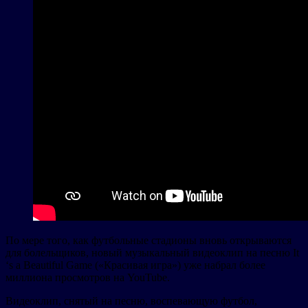
По мере того, как футбольные стадионы вновь открываются
для болельщиков, новый музыкальный видеоклип на песню It
‘s a Beautiful Game («Красивая игра») уже набрал более
миллиона просмотров на YouTube.
Видеоклип, снятый на песню, воспевающую футбол,