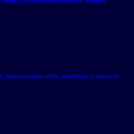
а проект по поддержке одиноких женщин
й» фонд помощи детям, животным и экологии