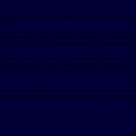
йский форум такси. Региональный директор компании «Интерли
ловиях».
едшие на рынке в связи с событиями 24 февраля. По словам спик
 партнёрских отношений лизинговых компаний с агрегаторами. 
рков. Для клиентов доступно финансирование с минимальным ав
нды рынка и рассказала о рисках для лизинговых компаний. И в
нансирующих такси, в т.ч. в рамках коробочных продуктов оста
евание автопарков в связи с переориентацией на б/у технику», 
нственная площадка для всех участников отрасли и тех, кто на
ертов индустрии такси и смежных отраслей со всего Евразийског