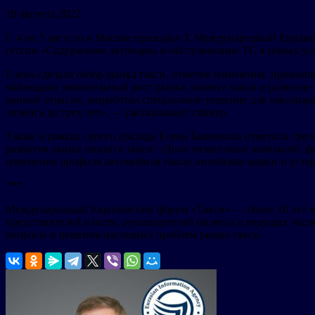
19 августа 2022
С 4 по 5 августа в Москве проходил X Международный Еврази
сессии «Содержание автопарка и обслуживание ТС в новых ус
Елена сделала обзор рынка такси, отметив изменения, произош
наблюдали значительный рост рынка лизинга такси и развитие
данной отрасли, разработал специальное решение для таксопа
лизинга до трех лет», — рассказывает спикер.
Также в рамках своего доклада Елена Банникова отметила тре
развития рынка лизинга такси: «Доля лизинговых компаний, фи
изменение профиля автомобиля такси: китайские марки и устар
***
Международный Евразийский форум «Такси» — более 10 лет еди
представителей власти, руководителей бизнеса и ведущих эксп
вопросы и решения насущных проблем рынка такси.