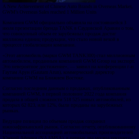
A New Achievement of Chinese Auto Brands in Overseas Market,
GWM’s Overseas Sales reached 1 Million Units
Компания GWM официально объявила на состоявшейся 3
июля презентации бренда TANK в Саудовской Аравии о том,
что совокупный объем ее зарубежных продаж достиг
миллиона единиц продукции, что стало новой вехой в
процессе глобализации компании.
«Этот автомобиль (марки GWM TANK300) стал миллионным
автомобилем, проданным компанией GWM Group на экспорт.
Это невероятное достижение», — заявил на конференции г-н
Гаутам Арун (Gautam Arun), коммерческий директор
компании GWM на Ближнем Востоке.
Согласно последним данным о продажах, опубликованным
компанией GWM, в первой половине 2022 года компания
продала в общей сложности 518 525 новых автомобилей, из
которых 62 823, или 12%, были проданы на зарубежных
рынках.
Ведущие позиции по объемам продаж сохранил
южноафриканский рынок. Согласно отчету, опубликованному
Национальной ассоциацией автомобильных производителей
Южной Африки (NAAMSA), в первые два месяца текущего