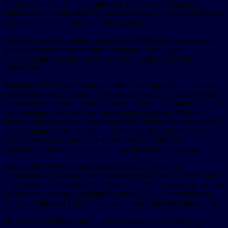
немецкое дочернее предприятие в Мюнхене и учредила
европейскую штаб-квартиру, которая станет центром развития
континентального европейского рынка.
В процессе глобализации компания GWM добилась высоких
продаж высококачественной продукции благодаря
локализованным производственным и маркетинговым
стратегиям.
В январе 2022 года компания официально приобрела завод в
Ирасемаполисе в Бразилии и инвестировала 11,5 млрд юаней
в развитие местной производственной цепи. Спонсируя такие
влиятельные события, как триатлоны и серфинг WSL на
австралийском рынке, компания GWM также активно создает
локализованные маркетинговые платформы для глубокого
охвата местной культуры и жизни, чтобы повысить
осведомленность клиентов о своем бренде и продукции.
Компания GWM придерживается своей стратегии
обеспечения успеха на зарубежных рынках уже 25 лет подряд
и добилась превосходных результатов. В прошлом году объем
зарубежных продаж компании достиг 142 793 автомобилей,
увеличившись на 103,7% по сравнению с предыдущим годом.
На онлайн-конференции для зарубежных дистрибьюторов