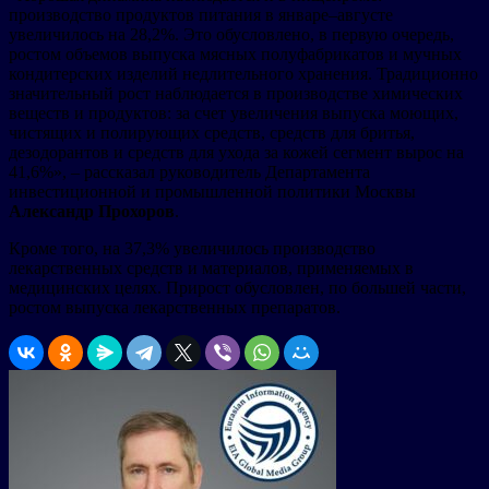
производство продуктов питания в январе–августе
увеличилось на 28,2%. Это обусловлено, в первую очередь,
ростом объемов выпуска мясных полуфабрикатов и мучных
кондитерских изделий недлительного хранения. Традиционно
значительный рост наблюдается в производстве химических
веществ и продуктов: за счет увеличения выпуска моющих,
чистящих и полирующих средств, средств для бритья,
дезодорантов и средств для ухода за кожей сегмент вырос на
41,6%», – рассказал руководитель Департамента
инвестиционной и промышленной политики Москвы
Александр
Прохоров
.
Кроме того, на 37,3% увеличилось производство
лекарственных средств и материалов, применяемых в
медицинских целях. Прирост обусловлен, по большей части,
ростом выпуска лекарственных препаратов.