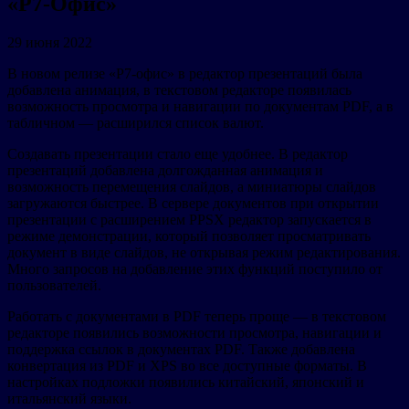
«Р7-Офис»
29 июня 2022
В новом релизе «Р7-офис» в редактор презентаций была
добавлена анимация, в текстовом редакторе появилась
возможность просмотра и навигации по документам PDF, а в
табличном — расширился список валют.
Создавать презентации стало еще удобнее. В редактор
презентаций добавлена долгожданная анимация и
возможность перемещения слайдов, а миниатюры слайдов
загружаются быстрее. В сервере документов при открытии
презентации с расширением PPSX редактор запускается в
режиме демонстрации, который позволяет просматривать
документ в виде слайдов, не открывая режим редактирования.
Много запросов на добавление этих функций поступило от
пользователей.
Работать с документами в PDF теперь проще — в текстовом
редакторе появились возможности просмотра, навигации и
поддержка ссылок в документах PDF. Также добавлена
конвертация из PDF и XPS во все доступные форматы. В
настройках подложки появились китайский, японский и
итальянский языки.