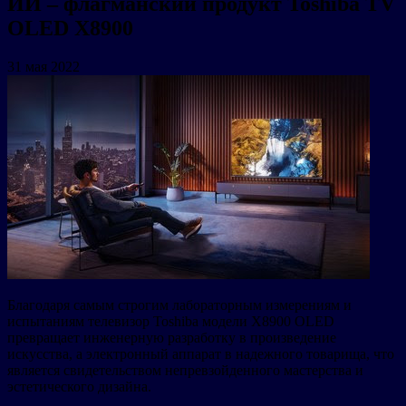
ИИ – флагманский продукт Toshiba TV
OLED X8900
31 мая 2022
Благодаря самым строгим лабораторным измерениям и
испытаниям телевизор Toshiba модели X8900 OLED
превращает инженерную разработку в произведение
искусства, а электронный аппарат в надежного товарища, что
является свидетельством непревзойденного мастерства и
эстетического дизайна.