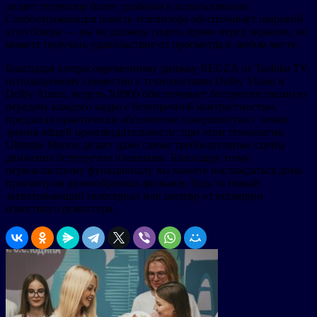
делает телевизор более удобным в использовании.
Слабоотражающая панель телевизора обеспечивает широкий
угол обзора — вы не должны сидеть прямо перед экраном, но
можете получать удовольствие от просмотра в любом месте.
Благодаря ультрасовременному движку REGZA от Toshiba TV,
используемому совместно с технологиями Dolby Vision и
Dolby Atmos, модель X8900 обеспечивает беспрепятственную
передачу каждого кадра с безупречной контрастностью,
предлагая практически абсолютное совершенство с точки
зрения общей производительности; при этом технология
Ultimate Motion делает даже самые требовательные сцены
движения безупречно плавными. Благодаря этому
первоклассному функционалу вы можете наслаждаться дома
просмотром разнообразных фильмов, будь то новый
захватывающий телесериал или шедевр от всемирно
известного режиссера.