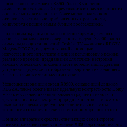
После включения модели X8900 более 8 миллионов
самосветящихся пикселей перемещают вас прямо в эпицентр
оригинальных вселенных из более миллиарда тонких
оттенков, максимально приближенных к реальности,
конкурируя с вашим самым бурным воображением.
Под тонким экраном скрыто секретное оружие, лежащее в
основе захватывающего совершенства модели X8900, одно из
самых выдающихся творений Toshiba TV — движок REGZA.
Модуль REGZA, осуществляющий с помощью
искусственного интеллекта анализ и регулировку в режиме
реального времени, предназначен для точной настройки
каждого отдельного пикселя вплоть до мельчайших деталей,
устранения дефектов и отображения картинки высочайшего
качества независимо от места действия.
Усовершенствованный экран X8900, оснащенный движком
REGZA, также обеспечивает идеальную контрастность: Dolby
Vision, восстанавливающий каждый градиент темноты и
яркости с полным спектром природных цветов — и все это с
плавностью, демонстрирующей отличительные черты
технологии создания телевизора истинно мирового класса.
Помимо аппаратных средств, отвечающих самой строгой
оценке производительности, модель X8900 эргономична, что