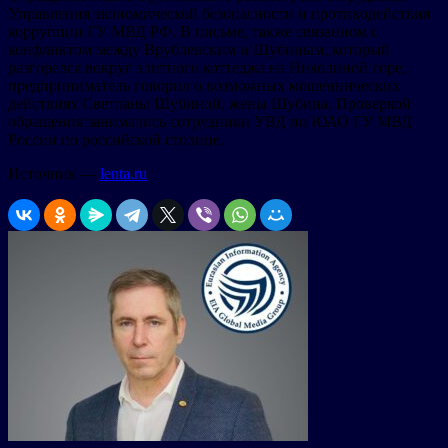
Управления экономической безопасности и противодействия
коррупции ГУ МВД РФ. В письме, также связанном с
конфликтом между Врублевским и Шубиным, который
разгорелся вокруг элитного коттеджа на Николиной горе,
предприниматель говорил о возможных мошеннических
действиях Светланы Шубиной, жены Шубина. Проверкой
обращения занимались сотрудники УВД по ЮАО ГУ МВД
России по российской столице.
Источник —
lenta.ru