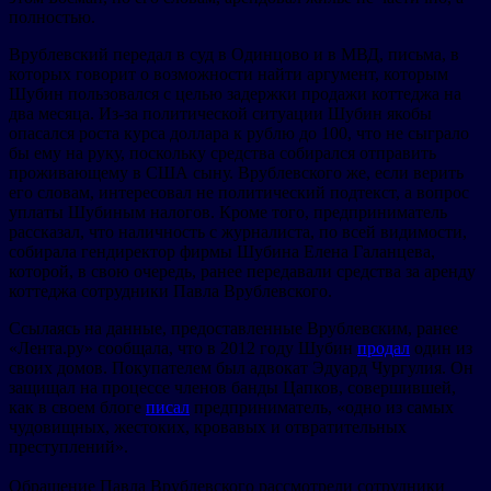
полностью.
Врублевский передал в суд в Одинцово и в МВД, письма, в
которых говорит о возможности найти аргумент, которым
Шубин пользовался с целью задержки продажи коттеджа на
два месяца. Из-за политической ситуации Шубин якобы
опасался роста курса доллара к рублю до 100, что не сыграло
бы ему на руку, поскольку средства собирался отправить
проживающему в США сыну. Врублевского же, если верить
его словам, интересовал не политический подтекст, а вопрос
уплаты Шубиным налогов. Кроме того, предприниматель
рассказал, что наличность с журналиста, по всей видимости,
собирала гендиректор фирмы Шубина Елена Галанцева,
которой, в свою очередь, ранее передавали средства за аренду
коттеджа сотрудники Павла Врублевского.
Ссылаясь на данные, предоставленные Врублевским, ранее
«Лента.ру» сообщала, что в 2012 году Шубин
продал
один из
своих домов. Покупателем был адвокат Эдуард Чургулия. Он
защищал на процессе членов банды Цапков, совершившей,
как в своем блоге
писал
предприниматель, «одно из самых
чудовищных, жестоких, кровавых и отвратительных
преступлений».
Обращение Павла Врублевского рассмотрели сотрудники