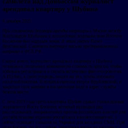
самолета над Донбассом журналист
арендовал квартиру у Шубина
8 декабря 2021
При заключении договора аренды квартиры в Москве между
Владимиром Шубиным и голландским журналистом Йостом
Босманом был нарушен закон. В этом уверен Павел
Врублевский. Соответствующее письмо предприниматель
направил в ФСБ РФ.
Скорее всего, журналист арендовал квартиру у Шубина
незаконно, оплачивал заниженную стоимость аренды, чтобы
избежать регистрации и скрыть источники финансирования.
А Шубин, в свою очередь, пошел на это, чтобы избежать
налогообложения. В вышесказанном уверен Врублевский, и
закрепил свое мнение в письменном виде в адрес службы
безопасности.
С лета 2019 года треть квартиры Шубин сдавал голландскому
журналисту Йосту Босману, который проводил ряд
расследований, направленных против российских властей для
дестабилизации украино-российских взаимоотношений, а
сейчас освещает события на Украине для западных СМИ. При
этом Босман, по его словам, арендовал жилье не частично, а