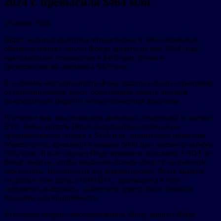
2024 г. превысила $464 млн
10 июня 2024
Bitget, ведущая криптовалютная биржа и Web3-компания,
обновила оценку своего Фонда защиты на май 2024 года с
максимальной стоимостью в $465 млн 20 мая и
среднемесячной оценкой в $425 млн.
В условиях нестабильности Фонд защиты служит страховкой
от потенциальных угроз, обеспечивая защиту активов
пользователей Bitget от неблагоприятных факторов.
В течение мая, под влиянием рыночных тенденций и оценки
BTC, Фонд защиты Bitget поддерживал стабильную
среднемесячную оценку в $425 млн, значительно превысив
обязательства компании в размере $300 млн, взятые в октябре
2022 года. В этот период Bitget временно исключил USDT из
фонда защиты, чтобы выделить больше средств на развитие
экосистемы. Несмотря на эту корректировку, Фонд защиты
сохранил свои запасы 6500 BTC, хранящиеся в трех
отдельных кошельках, причем все адреса были открыто
показаны для прозрачности.
Используя модель самострахования, Фонд защиты Bitget