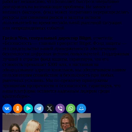
работает независимо, что позволяет быстро и оперативно
реагировать на возникающие проблемы. Не завися от
внешних факторов, фонд может оперативно перераспределять
ресурсы для снижения рисков и защиты активов
пользователей во время нестабильной рыночной ситуации
или непредвиденных событий.
Грейси Чен, генеральный директор Bitget
, отметила:
«Безопасность — главный приоритет Bitget. Фонд защиты —
это свидетельство нашей приверженности обеспечению
безопасности цифровых активов пользователей. Поддерживая
лучший в отрасли фонд защиты, гарантируя, что его
стоимость превышает $300 млн, и настаивая на
обнародовании адресов кошельков, мы обеспечиваем нашим
пользователям спокойствие и безопасность при любых
рыночных условиях. Мы по-прежнему привержены
принципам прозрачности и безопасности, гарантируя, что
наша платформа останется надежным лидером среди
криптобирж».