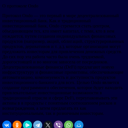
О протоколе Ondo
Протокол Ondo — это первый в мире децентрализованный
инвестиционный банк. Как и традиционный
инвестиционный банк, Ondo стремится стать центром,
объединяющим тех, кто имеет капитал, с теми, кто в нем
нуждается, путем создания индивидуальных финансовых
продуктов (например, акций, облигаций, структурированных
продуктов, деривативов и т. д.), которые организации могут
предложить инвесторам для привлечения денежных средств.
До сих пор эта работа часто была очень трудоемкой,
дорогостоящей и во многом зависела от посредников.
Децентрализованные финансы (DeFi) предлагают новую
инфраструктуру и финансовые примитивы, обеспечивающие
автоматизацию, компонуемость и доступность продуктов
инвестиционного банкинга для всех. Целью Ondo является
создание программного обеспечения, которое будет находить
привлекательные инвестиционные возможности в
традиционной отрасли и сфере DeFi, переупаковывать эти
активы в в продукты с понятным соотношением рисков и
вознаграждения, а затем предлагать их как
институциональным, так и розничным инвесторам.