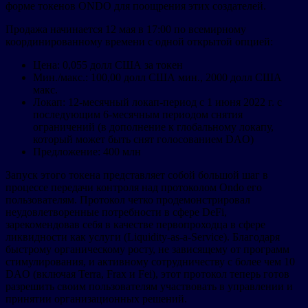
форме токенов ONDO для поощрения этих создателей.
Продажа начинается 12 мая в 17:00 по всемирному
координированному времени с одной открытой опцией:
Цена: 0,055 долл США за токен
Мин./макс.: 100,00 долл США мин., 2000 долл США
макс.
Локап: 12-месячный локап-период с 1 июня 2022 г. с
последующим 6-месячным периодом снятия
ограничений (в дополнение к глобальному локапу,
который может быть снят голосованием DAO)
Предложение: 400 млн
Запуск этого токена представляет собой большой шаг в
процессе передачи контроля над протоколом Ondo его
пользователям. Протокол четко продемонстрировал
неудовлетворенные потребности в сфере DeFi,
зарекомендовав себя в качестве первопроходца в сфере
ликвидности как услуги (Liquidity-as-a-Service). Благодаря
быстрому органическому росту, не зависящему от программ
стимулирования, и активному сотрудничеству с более чем 10
DAO (включая Terra, Frax и Fei), этот протокол теперь готов
разрешить своим пользователям участвовать в управлении и
принятии организационных решений.