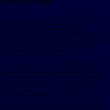
токенов на Coinlist
7 мая 2022
В соответствии с миссией Ondo Protocol, заключающейся в
демократизации доступа к сложным финансовым услугам,
компания Nami Industries, являющаяся дочерним
предприятием Ondo Finance, запускает первую продажу
токенов ONDO на платформе Coinlist. Регистрация открыта до
9 мая 12:00 по всемирному координированному времени.
Официальная продажа, открытая только для резидентов
отдельных юрисдикций, начинается 12 мая в 17:00 по
всемирному координированному времени.
Токен ONDO будет служить в качестве базового токена
управления для связанной с ним децентрализованной
автономной организации Ondo DAO, которая представляет
собой децентрализованную систему контроля и поощрения,
позволяющую тем, кто приносит выгоду протоколу Ondo и
его пользователям, оказывать влияние на формирование
протокола. Первоначально основным поставщиком
инвестиционных банковских услуг Ondo будет сама DAO,
однако со временем она может позволить создавать продукты
на платформе другим компаниям, в том числе другим DAO.
Кроме того, Ondo DAO может производить вознаграждение в