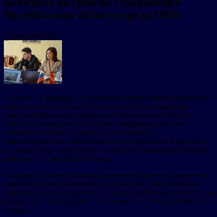
конкурса на гранты Губернатора
Челябинской области среди НКО
14 декабря 2020
Сегодня, 11 декабря, на онлайн-заседании Координационного
комитета по проведению конкурсов на предоставление
грантов Губернатора Челябинской области для НКО на
развитие гражданского общества, утвержден перечень
победителей второго конкурса для социально
ориентированных некоммерческих организаций. Ими стали
57 проектов на сумму более 42 млн руб. Реализация проектов
начнется с 15 декабря 2020 года.
В рамках заседания Координационного комитета определены
значения проходных баллов для проектов с запрашиваемой
суммой: до 200 тыс. рублей – 52 балла, до 500 тыс. рублей – 59
баллов, до 1,5 млн рублей – 64 баллов, до 2,1 млн рублей – 68
баллов.