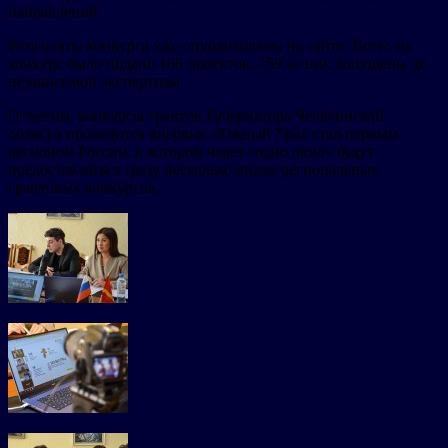
направлений.
Результаты конкурса уже опубликованы на сайте. Всего на
конкурс было подано 166 проектов, 159 из них допущены до
независимой экспертизы.
Отметим, конкурсы грантов Губернатора Челябинской
области проводится впервые. Южный Урал стал первым
регионом России, в котором через «одно окно» будут
предоставляться сразу несколько видов региональных
грантовых конкурсов.