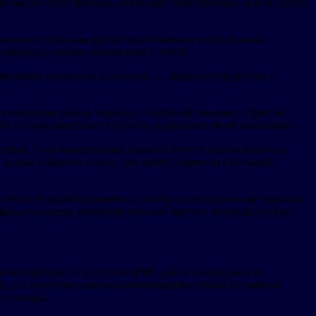
ать какую-либо прибыль, поскольку транспортные линии просят
снижению спроса на пустые контейнеры в сезон пиковых
 возвращать пустые контейнеры в Китай.
воречивых признаков и нюансов,— заявил соучредитель и
та на ключевые рынки Европы и Северной Америки. Один из
19 для возобновления торговли и развития своей экономики.
ставок. Если карантинные правила будут в скором времени
и заказы пикового сезона, что может привести к большой
в области здравоохранения в пользу стимулирования торговли.
нального съезда коммунистической партии, который пройдет
са менеджеров по закупкам (PMI), росте инфляции или
ом, это могло бы помочь компенсировать любой внезапный
на товары.