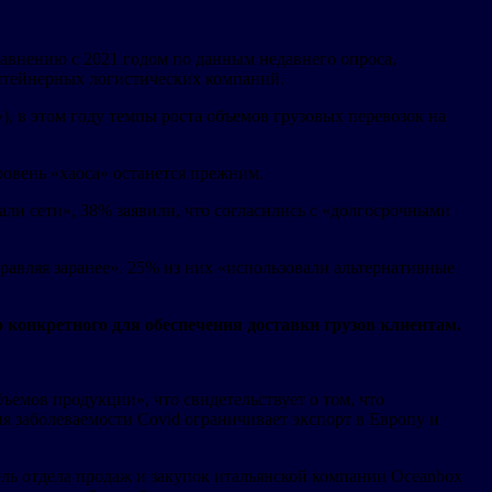
авнению с 2021 годом по данным недавнего опроса,
нтейнерных логистических компаний.
»), в этом году темпы роста объемов грузовых перевозок на
ровень «хаоса» останется прежним.
али сети», 38% заявили, что согласились с «долгосрочными
равляя заранее». 25% из них «использовали альтернативные
 конкретного для обеспечения доставки грузов клиентам.
ъемов продукции», что свидетельствует о том, что
ня заболеваемости Covid ограничивает экспорт в Европу и
ель отдела продаж и закупок итальянской компании Oceanbox