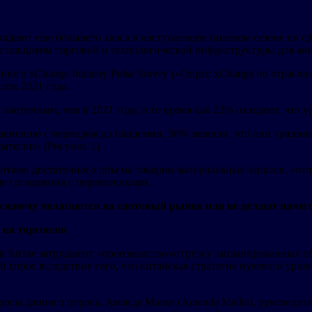
идают еще большего хаоса в наступающем пиковом сезоне по ср
оставщиком торговой и технологической инфраструктуры для ко
нного xChange Industry Pulse Survey («Опрос xChange по отрасли
зок 2021 года.
 хаотичным, чем в 2021 году, в то время как 22% ожидают, что у
равнению с периодом до пандемии, 56% заявили, что они «развив
ратегии» (Рисунок 1).
ентами достаточного объема товарно-материальных запасов, «отп
е соглашения с перевозчиками.
режнему полагаются на спотовый рынок или не делают ничего
 на торговлю
в Китае затрудняют «производство/отгрузку запланированных об
 спрос вследствие того, что китайская стратегия нулевого уров
росы данного опроса, Аманда Малья (Amanda Mallia), руководит