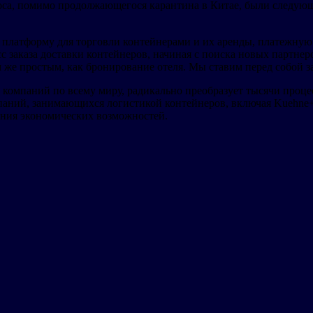
са, помимо продолжающегося карантина в Китае, были следующи
я платформу для торговли контейнерами и их аренды, платежну
с заказа доставки контейнеров, начиная с поиска новых партне
м же простым, как бронирование отеля. Мы ставим перед собой 
 компаний по всему миру, радикально преобразует тысячи проц
мпаний, занимающихся логистикой контейнеров, включая Kuehne+N
ания экономических возможностей.