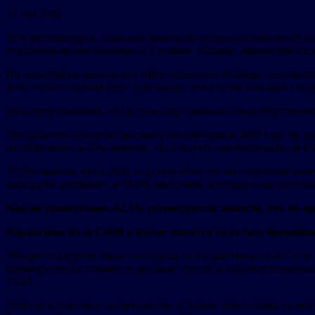
31 мая 2022
51% экспедиторов, торговых компаний и грузоотправителей ож
опубликованного компанией Container xChange, являющейся п
По результатам последнего опроса Container xChange, озаглавле
пике летнего сезона будут еще выше, чем в сезон пиковых нагру
26% предсказывают, что в этом году пиковый сезон будет менее
Что касается стратегии поставок контейнеров в 2022 году по с
контрактами», а 25% заявили, что следуют «многотендерной ст
37,5% заявили, что в 2022 году они обеспечили получение кли
маршруты доставки», а 18,8% заключали долгосрочные слотовы
Как ни удивительно, 62,5% респондентов заявили, что по-п
Карантины из-за Covid в Китае ложатся тяжелым бременем
58% респондентов также сообщили, что карантины из-за Covid 
формируется отставание в доставке грузов и неудовлетворенный
США.
Один из клиентов и респондентов xChange, ответивших на воп