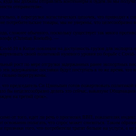
ть, куда мы должны отправлять контейнеры и будем ли мы получ
ности отправителя».
вательно, в перегрузки логистических цепочек, что приводит к 
а не потребительские товары, мы не уверены, что целесообразно
 года, сложнее обычного, поскольку существует так много проти
офс (Christian Roeloffs). —
за Covid-19 в Китае повлияли на доступность грузов для экспор
ожертвовать своей политикой нулевого уровня по борьбе с Covid-
ительный рост по мере отгрузки задержанных ранее экспортных по
о эти задержанные поставки будут поступать в то же время, что 
е сильно перегружены.
, что председатель Си Цзиньпин готов пожертвовать политикой 
ыло бы нецелесообразно делать это сейчас, накануне Общенацио
ржден на третий срок».
симо от того, идет ли речь о прогнозах ВВП, показателях индек
т основания полагать, что спрос может снизиться. Таким образ
же признаки того, что потребители тратят больше на услуги, а не 