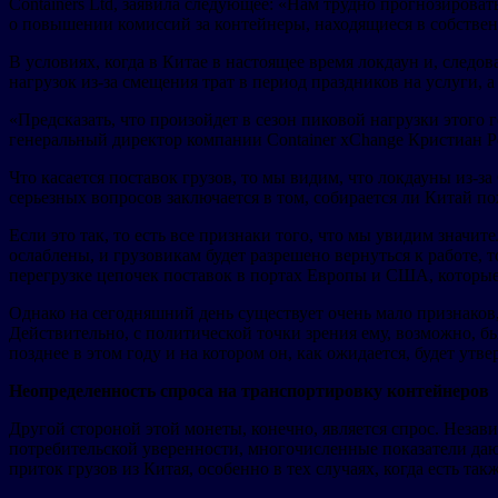
Containers Ltd, заявила следующее: «Нам трудно прогнозирова
о повышении комиссий за контейнеры, находящиеся в собствен
В условиях, когда в Китае в настоящее время локдаун и, следо
нагрузок из-за смещения трат в период праздников на услуги, 
«Предсказать, что произойдет в сезон пиковой нагрузки этого
генеральный директор компании Container xChange Кристиан Рол
Что касается поставок грузов, то мы видим, что локдауны из-
серьезных вопросов заключается в том, собирается ли Китай п
Если это так, то есть все признаки того, что мы увидим знач
ослаблены, и грузовикам будет разрешено вернуться к работе, т
перегрузке цепочек поставок в портах Европы и США, которы
Однако на сегодняшний день существует очень мало признаков
Действительно, с политической точки зрения ему, возможно, б
позднее в этом году и на котором он, как ожидается, будет утве
Неопределенность спроса на транспортировку контейнеров
Другой стороной этой монеты, конечно, является спрос. Незави
потребительской уверенности, многочисленные показатели даю
приток грузов из Китая, особенно в тех случаях, когда есть так