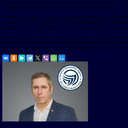
Среди других проблем, выявленных респондентами в ходе опро
инфляция, кризис между Россией и Украиной и рост цен.
Container xChange — технологическая компания, предлагающа
логистических компаний по всему миру. Организуя весь процес
xChange делает использование оборудования третьих лиц таки
Компания xChange, входящая в десятку ведущих логистических
контейнеров. xChange пользуется доверием более чем 1000 ко
нейтральную онлайн-платформу для устранения трений и созд