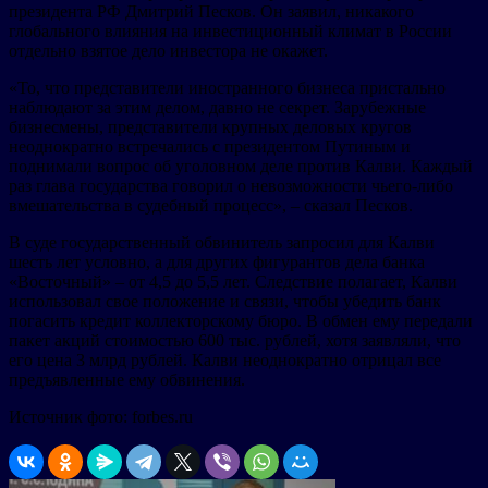
президента РФ Дмитрий Песков. Он заявил, никакого
глобального влияния на инвестиционный климат в России
отдельно взятое дело инвестора не окажет.
«То, что представители иностранного бизнеса пристально
наблюдают за этим делом, давно не секрет. Зарубежные
бизнесмены, представители крупных деловых кругов
неоднократно встречались с президентом Путиным и
поднимали вопрос об уголовном деле против Калви. Каждый
раз глава государства говорил о невозможности чьего-либо
вмешательства в судебный процесс», – сказал Песков.
В суде государственный обвинитель запросил для Калви
шесть лет условно, а для других фигурантов дела банка
«Восточный» – от 4,5 до 5,5 лет. Следствие полагает, Калви
использовал свое положение и связи, чтобы убедить банк
погасить кредит коллекторскому бюро. В обмен ему передали
пакет акций стоимостью 600 тыс. рублей, хотя заявляли, что
его цена 3 млрд рублей. Калви неоднократно отрицал все
предъявленные ему обвинения.
Источник фото: forbes.ru