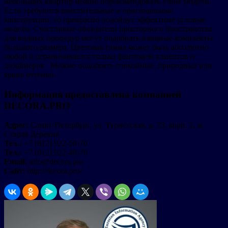
небольших квартир можно порекомендовать узкие модели.
Если требуются вместительные и оригинальные
конструкции, то прекрасно подойдут эффектные угловые
модели. Счастливые обладатели просторного пространства
для водных процедур могут подобрать изящные комплекты
большого размера. Цветовая гамма может быть абсолютно
любой и ограничивается только фантазией клиентов и
дизайнеров. Можно подобрать спокойные, природные или
яркие оттенки.
Информация предоставлена компанией
DECORA.PRO
Адрес:
Санкт-Петербург, ул. Туристская, д. 23, корп. 1, м.
Старая Деревня
Тел.:
+7 (812) 922-50-70
Тел.:
+7 (812) 922-40-70
Email:
info@decora.pro
Сайт:
http://decora.pro/