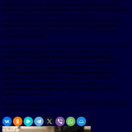
обзорные экскурсии. Благодаря нашему ежеквартальному
участию в акции сформировался постоянный поток студентов
из учебных заведений Москвы, приходящих на
преддипломную и производственную практику, различные
стажировки для последующего отбора и трудоустройства», —
рассказал операционный директор крупного девелопера
Алексей Синявский.
Руководитель группы целевых проектов научно-технического
центра Сергей Кочарян отметил, что участие в акции
способствует укреплению репутации предприятия как
надежного работодателя. Еще это отличная возможность
продемонстрировать производственный потенциал,
инновационные решения и позитивную корпоративную
культуру широкой аудитории — студентам и молодым
специалистам. В компании не только расскажут о
технологических преимуществах, но и покажут реальные
карьерные возможности.
В среднем в каждом сезоне проекта принимают участие около
2,5 тысячи человек.