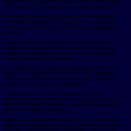
Москва-Пассажирская-Ярославская. На экскурсии расскажут
о ее истории и специалистах, которые там трудятся.
Столичный разработчик представит участникам акции
отечественные микропроцессоры и прототипы будущих
устройств, организует встречу с представителями разных
отделов.
В центре аддитивного инжиниринга всех желающих
познакомят с производством 3D-изделий, а в компании,
выпускающей инновационные композитные материалы,
покажут уникальное оборудование.
Жителям и гостям столицы также предложат заглянуть на
киностудию. Они узнают об основных этапах звукового
постпродакшена фильмов: записи актерских голосов и
музыки, монтаже шумов и спецэффектов.
Акция выполняет не только познавательную, но и
профориентационную функцию. С начала года более 300
участников прошли стажировку и устроились на работу в
компании, в которых побывали.
«Именно кадры определяют успех бизнеса в долгосрочной
перспективе. “День без турникетов” позволяет нам показать
масштаб и технологичность современных проектов через