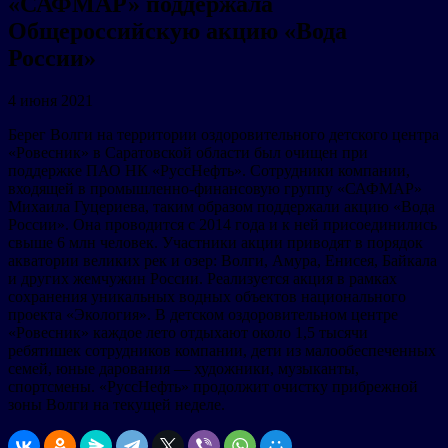
«САФМАР» поддержала
Общероссийскую акцию «Вода
России»
4 июня 2021
Берег Волги на территории оздоровительного детского центра
«Ровесник» в Саратовской области был очищен при
поддержке ПАО НК «РуссНефть». Сотрудники компании,
входящей в промышленно-финансовую группу «САФМАР»
Михаила Гуцериева, таким образом поддержали акцию «Вода
России». Она проводится с 2014 года и к ней присоединились
свыше 6 млн человек. Участники акции приводят в порядок
акватории великих рек и озер: Волги, Амура, Енисея, Байкала
и других жемчужин России. Реализуется акция в рамках
сохранения уникальных водных объектов национального
проекта «Экология». В детском оздоровительном центре
«Ровесник» каждое лето отдыхают около 1,5 тысячи
ребятишек сотрудников компании, дети из малообеспеченных
семей, юные дарования — художники, музыканты,
спортсмены. «РуссНефть» продолжит очистку прибрежной
зоны Волги на текущей неделе.