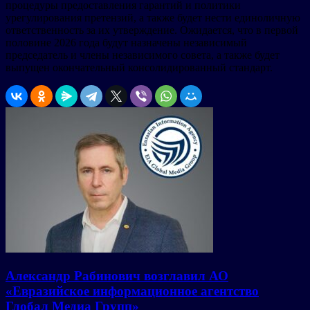
процедуры предоставления гарантий и политики
урегулирования претензий, а также будет нести единоличную
ответственность за их утверждение. Ожидается, что в первой
половине 2026 года будут назначены независимый
председатель и члены независимого совета, а также будет
выпущен окончательный консолидированный стандарт.
Александр Рабинович возглавил АО
«Евразийское информационное агентство
Глобал Медиа Групп»