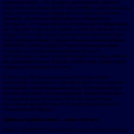
промышленности – это десятилетия системной работы и
стратегического мышления. В начале 2000-х, когда российская
мода только училась конкурировать с импортом, он начал
развивать собственное производство с прицелом на
технологии. В те годы мало кто воспринимал цифровизацию
как шанс для текстильной отрасли, но Шишкин сделал на это
ставку. К 2017 году под его руководством в Екатеринбурге
была запущена первая в стране цифровая швейная фабрика –
SHISHKIN Uniform Atelier. Не просто производственная
площадка, а настоящий промышленный «мозг»:
автоматизация, точность, контроль качества и кадры работают
как единая экосистема. Фабрика стала точкой сборки новых
подходов в российском легпроме.
В 2021 году Шишкин стал президентом отраслевой
ассоциации «Рослегпром», задачей которой стало развитие
предприятий лёгкой промышленности в сотрудничестве с
модной индустрией, производителями, вузами и ритейлом.
Ассоциация объединила под собой как классические
текстильные предприятия, так и быстро развивающиеся
технологичные стартапы.
Цифровая фабрика: шить – значит мыслить
Фабрика SHISHKIN в Екатеринбурге стала первой в России