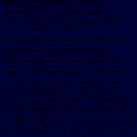
цифровой швейной площадкой нового поколения.
Соединение цифрового предприятия с другими
производственными площадками Шишкина образовало
Группу компаний «Портновская мануфактура SHISHKIN».
Фабрики обслуживают широкий спектр направлений: от
классики до профессионального спорта.
На этих предприятиях каждый этап – от проектирования до
упаковки – цифровизирован. Применяется
автоматизированный крой, CAD-системы для 3D-
моделирования изделий, лазерная разметка, интеллектуальное
распределение задач и отечественное ПО для управления
процессами. Производственные цепочки замкнуты внутри
фабрик, что минимизирует издержки и увеличивает точность.
Так, в 2025 году SHISHKIN представил новую коллекцию
верхней одежды TECHWEAR. В линейке используются
мембранные и ветрозащитные материалы, герметизация швов,
скрытые молнии, магнитные кнопки, регулируемые шнурки –
всё это делает одежду адаптированной к реальным городским
условиям: от ветра до транспорта. Отдельного внимания
заслуживает то, как фабрика отреагировала на пандемию 2020
года: SHISHKIN был одним из первых, кто переформатировал
производство под выпуск медицинских масок и средств
индивидуальной защиты, закрывая потребности не только