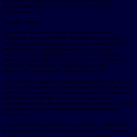
региона, но и федеральных структур. Это не просто
демонстрация гибкости, но и показатель социальной
ответственности.
Одежда с миссией
Бренд Putin Team Russia – пожалуй, самый громкий и
необычный проект SHISHKIN. Инициатива принадлежит
самому Дмитрию Шишкину: в 2020 году на совещании по
мерам поддержки легкой промышленности он лично
предложил Владимиру Путину создать технологичный
комплект одежды. Президент дал согласие – отшутившись,
что
«о цене договоримся»
– и проект был запущен
официально, при поддержке Минпромторга РФ.
С тех пор бренд развился в полноценную розничную сеть: 50
магазинов в 40 регионах России. Одежда и аксессуары для
активной жизни, спорта и динамичного города отшиваются
на фабриках SHISHKIN. В отличие от типичного
спортивного бренда, Putin Team заявляет, что делает ставку на
технологичность и долговечность, которые заложены в
каждой вещи.
Но главная ценность Putin Team – в синергии с обществом.
Бренд реализует программы профориентации с колледжами и
вузами, сотрудничает с молодёжными спортивными