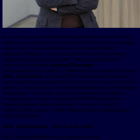
Кто стоит за тем, чтобы швейная промышленность в России
перестала ассоциироваться с прошлым? Какой путь проходит
вещь от идеи до производства, если этим занимается
цифровая фабрика, а не традиционный цех? И как можно
соединить личную инициативу с национальной идеей?
Ответы даёт история
Дмитрия Шишкина
–
предпринимателя, идеолога, реформатора и основателя бренда
Putin Team Russia
. 30 июля 2025 года Дмитрию Шишкину
было официально присвоено почётное звание «Заслуженный
работник текстильной и лёгкой промышленности Российской
Федерации». И сегодня, когда его деятельность отмечена
государством, интерес к проекту SHISHKIN выходит за
пределы профессионального круга: это уже не просто
производство одежды, а работающая модель модернизации
целой индустрии.
Putin Team на бирке – кто за этим стоит?
Путь Дмитрия Шишкина в индустрии лёгкой