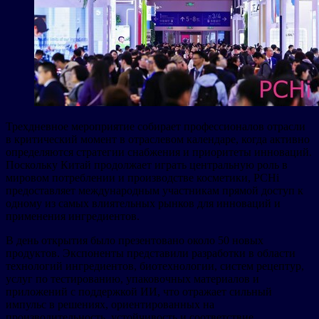
Трехдневное мероприятие собирает профессионалов отрасли
в критический момент в отраслевом календаре, когда активно
определяются стратегии снабжения и приоритеты инноваций.
Поскольку Китай продолжает играть центральную роль в
мировом потреблении и производстве косметики, PCHi
предоставляет международным участникам прямой доступ к
одному из самых влиятельных рынков для инноваций и
применения ингредиентов.
В день открытия было презентовано около 50 новых
продуктов. Экспоненты представили разработки в области
технологий ингредиентов, биотехнологии, систем рецептур,
услуг по тестированию, упаковочных материалов и
приложений с поддержкой ИИ, что отражает сильный
импульс в решениях, ориентированных на
производительность, устойчивость и соответствие