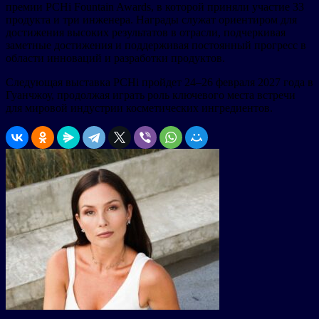
премии PCHi Fountain Awards, в которой приняли участие 33
продукта и три инженера. Награды служат ориентиром для
достижения высоких результатов в отрасли, подчеркивая
заметные достижения и поддерживая постоянный прогресс в
области инноваций и разработки продуктов.
Следующая выставка PCHi пройдет 24–26 февраля 2027 года в
Гуанчжоу, продолжая играть роль ключевого места встречи
для мировой индустрии косметических ингредиентов.