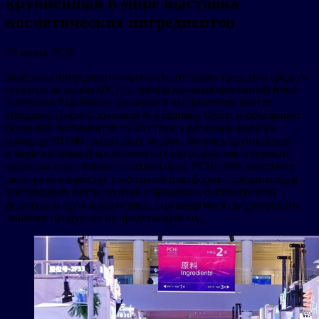
крупнейшая в мире выставка
косметических ингредиентов
23 марта 2026
Выставка ингредиентов для косметических средств и средств
по уходу за домом (PCHi), организованная компанией Reed
Sinopharm Exhibitions, проходит в выставочном центре
Hangzhou Grand Convention & Exhibition Center и объединяет
более 860 экспонентов из 26 стран и регионов мира на
площади 70 000 квадратных метров. Являясь крупнейшей
в мире выставкой косметических ингредиентов и первым
крупным отраслевым событием года, PCHi 2026 укрепляет
свою роль в качестве глобальной платформы, соединяющей
поставщиков ингредиентов с брендами, составителями
рецептур и производителями, стремящимися сформировать
линейки продуктов на предстоящий год.