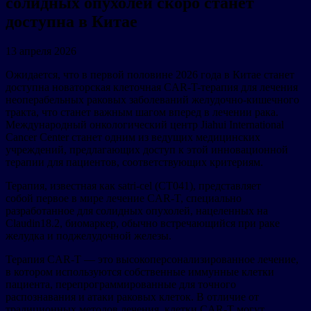
солидных опухолей скоро станет
доступна в Китае
13 апреля 2026
Ожидается, что в первой половине 2026 года в Китае станет
доступна новаторская клеточная CAR-T-терапия для лечения
неоперабельных раковых заболеваний желудочно-кишечного
тракта, что станет важным шагом вперед в лечении рака.
Международный онкологический центр Jiahui International
Cancer Center станет одним из ведущих медицинских
учреждений, предлагающих доступ к этой инновационной
терапии для пациентов, соответствующих критериям.
Терапия, известная как satri-cel (CT041), представляет
собой первое в мире лечение CAR-T, специально
разработанное для солидных опухолей, нацеленных на
Claudin18.2, биомаркер, обычно встречающийся при раке
желудка и поджелудочной железы.
Терапия CAR-T — это высокоперсонализированное лечение,
в котором используются собственные иммунные клетки
пациента, перепрограммированные для точного
распознавания и атаки раковых клеток. В отличие от
традиционных методов лечения, клетки CAR-T могут