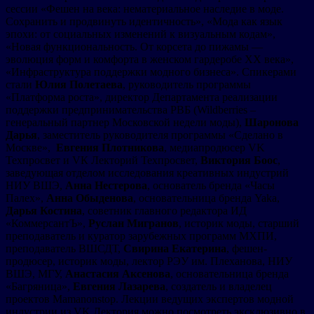
сессии «Фешен на века: нематериальное наследие в моде.
Сохранить и продвинуть идентичность», «Мода как язык
эпохи: от социальных изменений к визуальным кодам»,
«Новая функциональность. От корсета до пижамы —
эволюция форм и комфорта в женском гардеробе ХХ века»,
«Инфраструктура поддержки модного бизнеса». Спикерами
стали
Юлия Полетаева
, руководитель программы
«Платформа роста», директор Департамента реализации
поддержки предпринимательства РВБ (Wildberries –
генеральный партнер Московской недели моды),
Шаронова
Дарья
, заместитель руководителя программы «Сделано в
Москве»,
Евгения Плотникова
, медиапродюсер VK
Техпросвет и VК Лекторий Техпросвет,
Виктория Боос
,
заведующая отделом исследования креативных индустрий
НИУ ВШЭ,
Анна Нестерова
, основатель бренда «Часы
Палех»,
Анна Обыденова
, основательница бренда Yaka,
Дарья Костина
, советник главного редактора ИД
«КоммерсантЪ»,
Руслан Мигранов
, историк моды, старший
преподаватель и куратор зарубежных программ МХПИ,
преподаватель ВШСДТ,
Свирина Екатерина
, фешен-
продюсер, историк моды, лектор РЭУ им. Плеханова, НИУ
ВШЭ, МГУ,
Анастасия Аксенова
, основательница бренда
«Багряница»,
Евгения Лазарева
, создатель и владелец
проектов Mamanonstop. Лекции ведущих экспертов модной
индустрии из VK Лектория можно посмотреть эксклюзивно в