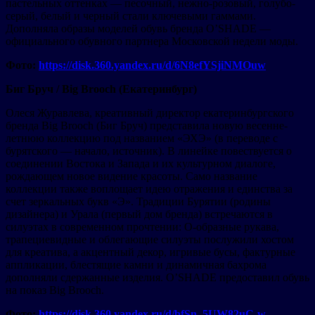
пастельных оттенках — песочный, нежно-розовый, голубо-
серый, белый и черный стали ключевыми гаммами.
Дополняла образы моделей обувь бренда O’SHADE —
официального обувного партнера Московской недели моды.
Фото:
https://disk.360.yandex.ru/d/6N8efYSjiNMOuw
Биг Бруч / Big Brooch (Екатеринбург)
Олеся Журавлева, креативный директор екатеринбургского
бренда Big Brooch (Биг Бруч) представила новую весенне-
летнюю коллекцию под названием «ЭХЭ» (в переводе с
бурятского — начало, источник). В линейке повествуется о
соединении Востока и Запада и их культурном диалоге,
рождающем новое видение красоты. Само название
коллекции также воплощает идею отражения и единства за
счет зеркальных букв «Э». Традиции Бурятии (родины
дизайнера) и Урала (первый дом бренда) встречаются в
силуэтах в современном прочтении: О-образные рукава,
трапециевидные и облегающие силуэты послужили хостом
для креатива, а акцентный декор, игривые бусы, фактурные
аппликации, блестящие камни и динамичная бахрома
дополняли сдержанные изделия. O’SHADE предоставил обувь
на показ Big Brooch.
Фото:
https://disk.360.yandex.ru/d/bfSn_5UW82uC-w