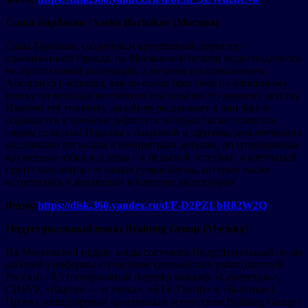
Саша Барбаков / Sasha Barbakov (Москва)
Саша Барбаков, создатель и креативный директор
одноименного бренда, на Московской недели моды поделился
не просто новой коллекций, а личным воспоминанием.
Александр рассказал, как во время прогулки по блошиному
рынку он испытал внезапную ностальгию по давнему детству.
Именно эту тематику дизайнер раскрывает в линейке и
обращается к времени дефицита, которая также помогала
людям созидать. Изделия с бахромой и другими динамичными
нашивками отсылали к неопрятным деталям, полупрозрачные
кружевные юбки и платья – к бельевой эстетике, а клетчатый
принт напоминал те самые сумки-баулы, которые также
встретились в коллекции в качестве аксессуаров.
Фото:
https://disk.360.yandex.ru/d/F-D2PZLbR82W2Q
Индустриальный показ Braining Group (Москва)
На Московской неделе моды состоялся Индустриальный показ
рабочей униформы с участием крупнейших работодателей
России – Х5 (генеральный партнер показа), «Северсталь»,
СИБУР, «Вкусно — и точка», «БТК Групп» х «Балтика»).
Проект инициирован креативным агентством Braining Group с