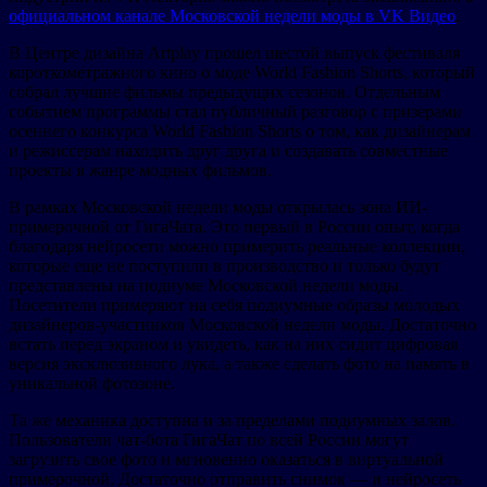
официальном канале Московской недели моды в VK Видео
.
В Центре дизайна Artplay прошел шестой выпуск фестиваля
короткометражного кино о моде World Fashion Shorts, который
собрал лучшие фильмы предыдущих сезонов. Отдельным
событием программы стал публичный разговор с призерами
осеннего конкурса World Fashion Shorts о том, как дизайнерам
и режиссерам находить друг друга и создавать совместные
проекты в жанре модных фильмов.
В рамках Московской недели моды открылась зона ИИ-
примерочной от ГигаЧата. Это первый в России опыт, когда
благодаря нейросети можно примерить реальные коллекции,
которые еще не поступили в производство и только будут
представлены на подиуме Московской недели моды.
Посетители примеряют на себя подиумные образы молодых
дизайнеров-участников Московской недели моды. Достаточно
встать перед экраном и увидеть, как на них сидит цифровая
версия эксклюзивного лука, а также сделать фото на память в
уникальной фотозоне.
Та же механика доступна и за пределами подиумных залов.
Пользователи чат-бота ГигаЧат по всей России могут
загрузить свое фото и мгновенно оказаться в виртуальной
примерочной. Достаточно отправить снимок — и нейросеть