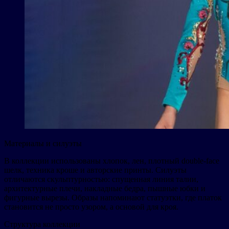
Материалы и силуэты
В коллекции использованы хлопок, лен, плотный double-face
шелк, техника кроше и авторские принты. Силуэты
отличаются скульптурностью: спущенная линия талии,
архитектурные плечи, накладные бедра, пышные юбки и
фигурные вырезы. Образы напоминают статуэтки, где платок
становится не просто узором, а основой для кроя.
Структура коллекции