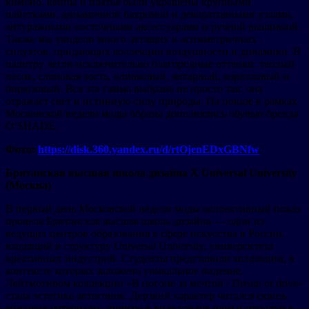
кимоно, кейпы и платья были украшены крупными
пайетками, динамичной бахромой и декоративными узлами,
антуражными восточными аксессуарами и ручной вышивкой.
Также мы увидели много летящих и асимметричных
силуэтов, придающих коллекции воздушности и динамики. В
палитру легли исключительно благородные оттенки: теплый
песок, слоновая кость, оливковый, янтарный, коралловый и
бирюзовый. Вся эта гамма выбрана не просто так: она
отражает свет и истинную силу природы. На показе в рамках
Московской недели моды образы дополнялись обувью бренда
O’SHADE.
Фото:
https://disk.360.yandex.ru/d/rtOjenEDxGBNfw
Британская высшая школа дизайна Х Universal University
(Москва)
В первый день Московской недели моды коллективный показ
провела Британская высшая школа дизайна — один из
ведущих центров образования в сфере искусства в России,
входящий в структуру Universal University, университета
креативных индустрий. Студенты представили коллекции, в
контексте которых заложено уникальное видение.
Лейтмотивом коллекции «В погоне за мечтой / Dream or drive»
стала эстетика автогонок. Дерзкий характер читался сквозь
кожаные материалы, принты в виде следов шин и отсылки к