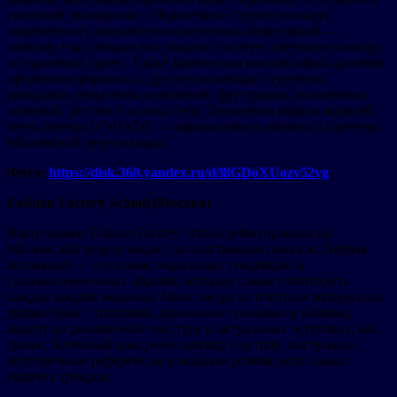
гоночной экипировке. «Фрикебана» строится вокруг
современного направления цветочных композиций —
поэтому в коллекции мы увидели богатую цветовую палитру
и гороховый принт. Также Британская высшая школа дизайна
продемонстрировала и другие коллекции студентов,
раскрывая темы связи поколений, фрустрации, жизненных
иллюзий, детства и поиска себя. Дополняла образы моделей
обувь бренда O’SHADE — официального обувного партнера
Московской недели моды.
Фото:
https://disk.360.yandex.ru/d/l8GDoXUozv52vg
Fashion Factory School (Москва)
Выпускники Fashion Factory School дебютировали на
Московской неделе моды с коллективным показом. Первая
коллекция — это альянс виральных тенденций и
сложносочиненных образов, которые сможет повторить
каждая заядлая модница. Микс ажура из плотных материалов,
рифма брюк с платьями, длинными туниками и юбками,
акцент на динамичной текстуре и актуальных эстетиках, как
гранж, богемный шик ренессанскор и аутдор, послужили
безупречным референсом и модным резюме всех самых
горячих трендов.