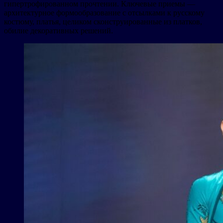
гипертрофированном прочтении. Ключевые приемы —
архитектурное формообразование с отсылками к русскому
костюму, платья, целиком сконструированные из платков,
обилие декоративных решений.