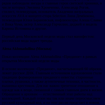
рядов наблюдали звезды и главные герои светской хроники, в
числе которых Эвелина Хромченко, Александр Рогов,
стилист, телеведущая, основатель Академии визуальных
искусств AVA и концепт-стора Selection Лина Дембикова,
телеведущая Юлия Барановская, инфлюенсеры Алеша Славко
и Вика Чума, актер Александр Горчилин, диджей и модель
Карина Истомина и другие.
Первый день Московской недели моды стал манифестом:
российская мода задает тренды.
Alena Akhmadullina (Москва)
Показ коллекции Alena Akhmadullina «Приданое» в рамках
открытия Московской недели моды
В основе коллекции «Приданое», насчитывающей 60 образов,
лежит русское ДНК. Главным источником вдохновения стали
традиции формирования приданого невесты: старинные
платки, рушники, а также аутентичные техники, в частности,
вышивка крестиком. Для нас важно трепетное отношение к
одежде как к вещи, связанной с самым главным днем в жизни.
Обращение к архивам — естественный этап работы над
коллекцией. Каждый сезон мы так или иначе переосмысляем
русский культурный код, и на этот раз он предстает в новом,