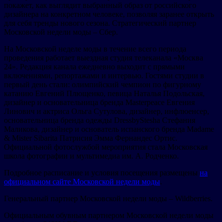
покажет, как выглядит выбранный образ от российского
дизайнера на конкретном человеке, позволяя заранее открыть
для себя тренды нового сезона. Стратегический партнер
Московской недели моды – Сбер.
На Московской неделе моды в течение всего периода
проведения работает выездная студия телеканала «Москва
24». Редакция канала ежедневно выходит с прямыми
включениями, репортажами и интервью. Гостями студии в
первый день стали: олимпийский чемпион по фигурному
катанию Евгений Плющенко, певица Наталья Подольская,
дизайнер и основательница бренда Masterpeace Евгения
Линович и актриса Ольга Сутулова, дизайнер, инфлюенсер,
основательница бренда одежды DressbyStesha Стефания
Маликова, дизайнер и основатель испанского бренда Madame
& Mister Sibarita Патрисия Эмма Фернандес Ортис.
Официальной фотослужбой мероприятия стала Московская
школа фотографии и мультимедиа им. А. Родченко.
Подробное расписание и условия посещения размещены
на
официальном сайте Московской недели моды
.
Генеральный партнер Московской недели моды – Wildberries.
Официальным обувным партнером Московской недели моды