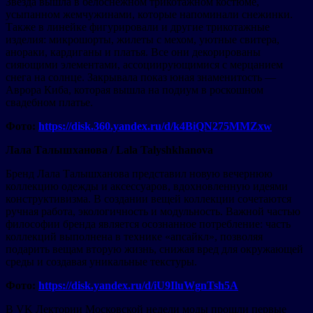
Звезда вышла в белоснежном трикотажном костюме,
усыпанном жемчужинами, которые напоминали снежинки.
Также в линейке фигурировали и другие трикотажные
изделия: микрошорты, жилеты с мехом, уютные свитера,
анораки, кардиганы и платья. Все они декорированы
сияющими элементами, ассоциирующимися с мерцанием
снега на солнце. Закрывала показ юная знаменитость —
Аврора Киба, которая вышла на подиум в роскошном
свадебном платье.
Фото:
https://disk.360.yandex.ru/d/k4BiQN275MMZxw
Лала Талышханова / Lala Talyshkhanova
Бренд Лала Талышханова представил новую вечернюю
коллекцию одежды и аксессуаров, вдохновленную идеями
конструктивизма. В создании вещей коллекции сочетаются
ручная работа, экологичность и модульность. Важной частью
философии бренда является осознанное потребление: часть
коллекций выполнена в технике «апсайкл», позволяя
подарить вещам вторую жизнь, снижая вред для окружающей
среды и создавая уникальные текстуры.
Фото:
https://disk.yandex.ru/d/iU9IluWgnTsh5A
В VK Лектории Московской недели моды прошли первые