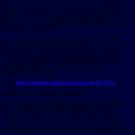
целью повышения престижа рабочих профессий среди
молодежи. Новую и современную версию униформы разных
профессий представили Игорь Андреев, Илья Мигмун и Женя
Михайлова, а за стилизацию отвечали одни из самых сильных
и талантливых игроков российской моды: креативный дуэт
стилистов Миша и Китти.
«Мы сделали показ не про форму, мы говорили о людях и
дали возможность каждому “примерить” эту жизнь на себя.
Мы объединились не ради кампании, а ради общей цели —
повышения престижа рабочих профессий. А это можно
сделать только сообща», — Розалина Сейранян, партнер
Braining Group, идеолог и генеральный продюсер
Индустриального показа.
Фото:
https://disk.360.yandex.ru/d/Gmrje1iwWJXFTg
Madame & Mister Sibarita (Испания)
Коллекция из солнечной Испании также озарила подиумы
Московской недели моды. Madame & Mister Sibarita
представили весеннюю коллекцию Instinct Naturel, что в
переводе на русский означает «Естественный инстинкт». В
коллекции мы наблюдали, как сливается в единую рифму
восточная мистика с западной элегантностью. Традиционные