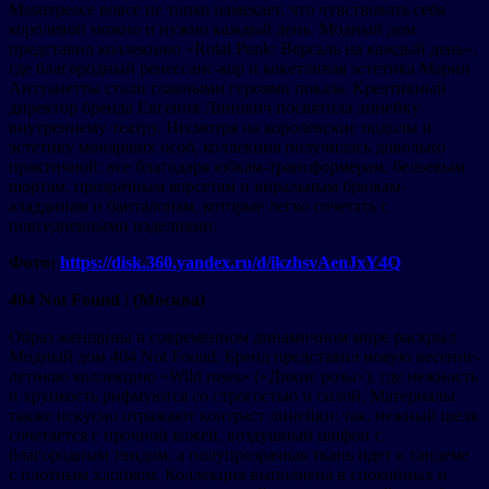
Masterpeace вовсе не тонко намекает, что чувствовать себя
королевой можно и нужно каждый день. Модный дом
представил коллекцию «Roial Punk: Версаль на каждый день»,
где благородный ренессанс-кор и кокетливая эстетика Марии
Антуанетты стали главными героями показа. Креативный
директор бренда Евгения Линович посвятила линейку
внутреннему театру. Несмотря на королевские подолы и
эстетику монарших особ, коллекция получилась довольно
практичной: все благодаря юбкам-трансформерам, бельевым
шортам, прозрачным корсетам и виральным брюкам-
аладдинам и банталонам, которые легко сочетать с
повседневными изделиями.
Фото:
https://disk.360.yandex.ru/d/ikzhsvAenJxY4Q
404 Not Found | (Москва)
Образ женщины в современном динамичном мире раскрыл
Модный дом 404 Not Found. Бренд представил новую весенне-
летнюю коллекцию «Wild roses» («Дикие розы»), где нежность
и хрупкость рифмуются со строгостью и силой. Материалы
также искусно отражают контраст линейки: так, нежный шелк
сочетается с прочной кожей, воздушный шифон с
благородным твидом, а полупрозрачная ткань идет в тандеме
с плотным хлопком. Коллекция выполнена в спокойных и