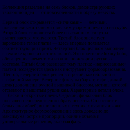
Коллекция разделена на семь блоков, демонстрирующих
эволюцию идеи — от повседневности к образу невесты.
Первый блок открывается «ситчиками» — легкими,
повседневными тканями с мелким узором и печатью на скубе.
Второй блок становится более изысканным: силуэты
вытягиваются, утончаются. Третий блок знаменует
зарождение темы платка — здесь впервые появляется
соответствующий принт. Четвертый блок целиком выполнен
в технике кроше из летних тканей. Это прочтение luxury boho,
обогащенное элементами из книг по истории русского
костюма. Пятый блок развивает тему платка: «нарисованные»
платки исследуются здесь как инструмент формообразования.
Шестой, вечерний блок решен в строгой, коктейльной и
графичной манере. Вечерние фактуры (бархат, тафта, дикий
шелк) дополнены ручной вышивкой бисером, мотивы которой
отсылают к вышитым рушникам. Характерные детали блока
— баски и открытые плечи. Седьмой, финальный блок
посвящен непосредственно образу невесты. Он состоит из
белых ансамблей, выполненных в техниках вязания и кожи.
Архитектурное формообразование здесь доведено до
максимума: острые пропорции, обилие объема и
универсальные решения, включая фату.