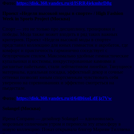
Фото:
https://disk.360.yandex.ru/d/ISRR4jekmhrD8g
Проект «Неделя высокой моды в спорте» / High Fashion
Week in Sports Project (Москва)
Спорт — это не только про дисциплину, тренировки и
победы. Мода также может входить в ряд таких важных
критериев. Проект «Неделя высокой моды в спорте»
представил коллекцию для юных гимнасток и акробаток, где
комфорт и практичность гармонично соседствует с
безупречным стилем. Максимально удобные гимнастические
купальники и костюмы, инкрустированные камнями и
расшитые пайетками, стали лейтмотивом линейки. Тянущиеся
материалы, идеальная посадка, эффектный декор и сочные
оттенки позволят юным спортсменкам чувствовать себя
уверенно на соревнованиях и эффектно смотреться на
пьедестале.
Фото:
https://disk.360.yandex.ru/d/64B6xoLdEjz7Vw
Solangel (Москва)
Ирена Сопрано — дизайнер Solangel — вдохновилась
морозным солнечным утром и перенесла эту атмосферу в
новую коллекцию. Показ открывала блогер Мариям Тилляева.