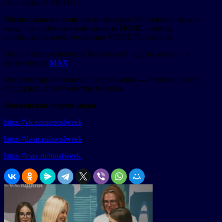
стал бренд O’SHADE.
Официальным стилистом по волосам Московской недели
моды стала сеть салонов красоты MONE и бренд
профессиональной косметики MONE Professional.
Эксклюзивные новости Московской недели моды — в
мессенджере
MAX
.
Организатор Московской недели моды — Фонд моды при
поддержке Правительства Москвы.
Московская неделя моды:
https://vk.com/mosfweek
https://dzen.ru/mosfweek
https://max.ru/mosfweek