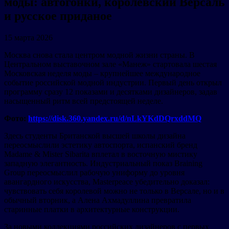
моды: автогонки, королевский Версаль
и русское приданое
15 марта 2026
Москва снова стала центром модной жизни страны. В
Центральном выставочном зале «Манеж» стартовала шестая
Московская неделя моды – крупнейшее международное
событие российской модной индустрии. Первый день открыл
программу сразу 12 показами и десятками дизайнеров, задав
насыщенный ритм всей предстоящей неделе.
Фото:
https://disk.360.yandex.ru/d/nLkYKdDQrxddMQ
Здесь студенты Британской высшей школы дизайна
переосмыслили эстетику автоспорта, испанский бренд
Madame & Mister Sibarita вплетал в восточную мистику
западную элегантность. Индустриальный показ Braining
Group переосмыслил рабочую униформу до уровня
авангардного искусства, Masterpeace убедительно доказал:
чувствовать себя королевой можно не только в Версале, но и в
обычный вторник, а Алена Ахмадуллина превратила
старинные платки в архитектурные конструкции.
За новыми коллекциями российских дизайнеров с первых