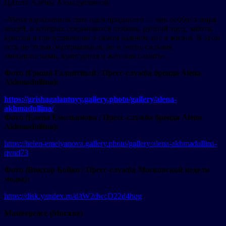
Цитата Алёны Ахмадуллиной:
«Меня вдохновила сама идея приданого — как особого мира
вещей, в которых соединяются любовь, ручной труд, забота,
красота и представление о самом важном дне в жизни. В этом
есть не только материальная, но и очень сильная
эмоциональная, культурная и женская память».
Фото (Гриша Галантный / Пресс-служба бренда Alena
Akhmadullina):
https://grishagalantnyy.gallery.photo/gallery/alena-
akhmadullina/
Фото (Елена Емельянова / Пресс-служба бренда Alena
Akhmadullina):
https://helen-emelyanova.gallery.photo/gallery/alena-akhmadullina-
qvnd73
Фото (Виктор Бойко / Пресс-служба Московской недели
моды):
https://disk.yandex.ru/d/tW2dwcD22d4hqg
Masterpeace (Москва)