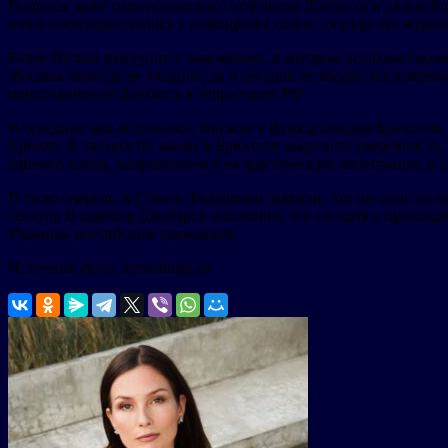
Вопросы даже гипотетического отделения Донбасса и дальнейш
июня поинтересовались у помощника главы государства журна
Ранее Песков выступил с заявлением, в котором исключил во
Москвы никогда не входило, да и сегодня не входит поглощен
присоединения Донбасса к территории РФ.
В середине мая источники, близкие к функционерам Брюсселя,
Кремле. В частности, якобы в Брюсселе выразили уверенность
единого плана, направленного на фактическую интеграцию в 
В свою очередь, в Совете Федерации заявили, что ни одно из 
сенатор Владимир Джабаров напомнил, что сегодня о присоед
Украины российским гражданам.
Источник фото: metaratings.ru