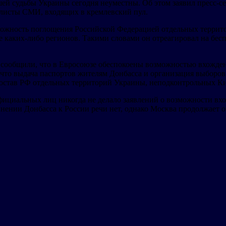
ей судьбы Украины сегодня неуместны. Об этом заявил пресс-се
листы СМИ, входящих в кремлевский пул.
зможность поглощения Российской Федерацией отдельных террит
ие каких-либо регионов. Такими словами он отреагировал на бе
 сообщили, что в Евросоюзе обеспокоены возможностью вхождени
, что выдача паспортов жителям Донбасса и организация выбор
состав РФ отдельных территорий Украины, неподконтрольных Ки
официальных лиц никогда не делало заявлений о возможности вхо
инении Донбасса к России речи нет, однако Москва продолжае