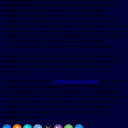
Великой Отечественной войны и события современности,
создавая мощный мост между подвигами прошлого и
настоящего. В центре сюжета — история подростка,
ожидающего возвращения отца. Через его воспоминания о
дедушке-ветеране зритель понимает: связь поколений, отвага
и любовь к Родине не ослабевают. Они живы как в действиях
на передовой, так и в памяти, семейных ценностях и надежде
тех, кто ждет. Финал, где отец возвращается домой,
символизирует веру в воссоединение и общее будущее.
Музыкальную основу клипа составила песня, созданная в
соавторстве участниками группы: музыка Радды Эрденко и
Николая Цихелашвили, слова Николая Цихелашвили и
Марины Гауэр.
«Работа над этим клипом
«Песня солдата Генки»
была для нас
не просто творческой задачей, а глубоко личной миссией, —
делится музыкант Николай Цихелашвили. — Мы стремились
создать не просто иллюстрацию к песне, а мощное визуальное
высказывание, которое объединит поколения, напомнит о
великих подвигах и силе духа нашего народа. Надеюсь,
каждый зритель почувствует эту неразрывную связь с
историей Родины».