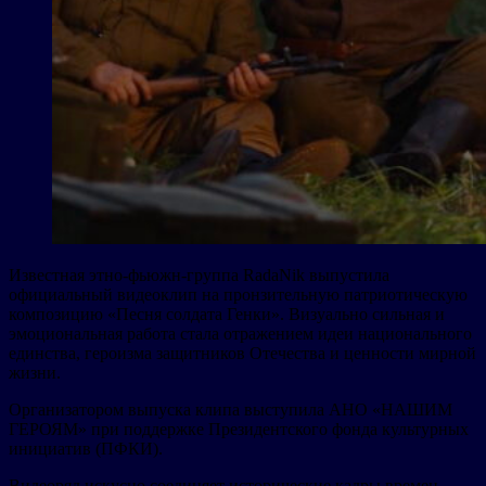
Известная этно-фьюжн-группа RadaNik выпустила
официальный видеоклип на пронзительную патриотическую
композицию «Песня солдата Генки». Визуально сильная и
эмоциональная работа стала отражением идеи национального
единства, героизма защитников Отечества и ценности мирной
жизни.
Организатором выпуска клипа выступила АНО «НАШИМ
ГЕРОЯМ» при поддержке Президентского фонда культурных
инициатив (ПФКИ).
Видеоряд искусно соединяет исторические кадры времен