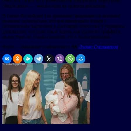
очистить стены, но и возможность объединить людей ради
общей цели», — заявил один из лидеров движения.
В Санкт-Петербурге тем временем продолжается активное
развитие субкультуры, которая превращает борьбу с
незаконными надписями в настоящее искусство. Супрамены
доказывают, что даже такая задача, как удаление граффити,
может быть не только полезной, но и захватывающей.
Фото — скриншот сообщества в ВК
Логово Супраменов