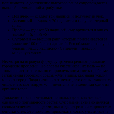
повышаются, а достижение высокого ранга сопровождается
выдачей символичной атрибутики.
Новичок
— удаляет три надписи и получает значок.
Активный
— удаляет 20 надписей и получает черный
плащ.
Профи
— удаляет 50 надписей, ему вручается плащ со
звездой и буквой «S».
Супрамен
— высший ранг, который присваивается за
удаление 100 и более надписей. Его обладатель получает
черный плащ с надписью «Супрамен», звезду и
малярную маску.
Несмотря на игровую форму, супрамены решают реальные
городские проблемы. По словам участников, их цель — не
только очистить стены, но и привлечь внимание к проблеме
загрязнения городской среды. «Мы видим, как наши усилия
меняют город. Люди начинают замечать, что стены становятся
чище, и это мотивирует», — делится впечатлениями один из
организаторов.
Движение пока насчитывает несколько десятков человек,
однако его популярность растет. Супрамены активно делятся
своими успехами в соцсетях, выкладывая ролики с процессом
очистки стен. Это помогает привлекать новых участников и