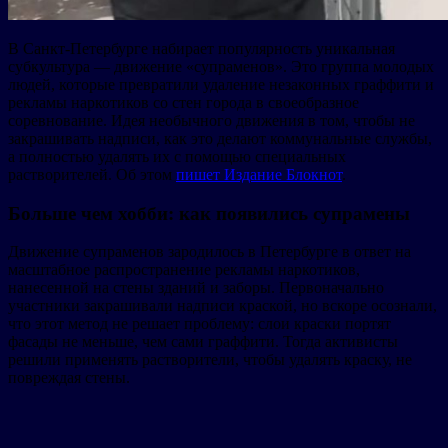
В Санкт-Петербурге набирает популярность уникальная
субкультура — движение «супраменов». Это группа молодых
людей, которые превратили удаление незаконных граффити и
рекламы наркотиков со стен города в своеобразное
соревнование. Идея необычного движения в том, чтобы не
закрашивать надписи, как это делают коммунальные службы,
а полностью удалять их с помощью специальных
растворителей. Об этом
пишет Издание Блокнот
.
Больше чем хобби: как появились супрамены
Движение супраменов зародилось в Петербурге в ответ на
масштабное распространение рекламы наркотиков,
нанесенной на стены зданий и заборы. Первоначально
участники закрашивали надписи краской, но вскоре осознали,
что этот метод не решает проблему: слои краски портят
фасады не меньше, чем сами граффити. Тогда активисты
решили применять растворители, чтобы удалять краску, не
повреждая стены.