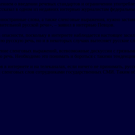
ением о введении речевых стандартов и ограничении употребл
ассказал в одном из недавних интервью журналистам федеральн
 иностранные слова, а также сленговые выражения, нужно заста
вительной русской речи», – заявил в интервью Певцов.
в опасности, поскольку в интернете наблюдается настоящее зас
ю русскую речь, но и в некоторых случаях вытесняет русские сл
ие сленговых выражений, всевозможные дискуссии с грязными т
 речь. Необходимо это понимать и бороться с такими тенденция
 в интернете и на телеканалах, если ничего не принимать, русс
и сленговых слов сотрудниками государственных СМИ. Таким об