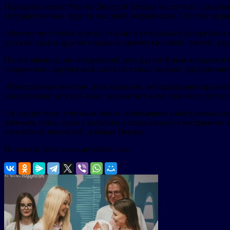
Народный артист России Дмитрий Певцов выступил с предлож
государственных средств массовой информации. Об этом он р
«Вместо того чтобы в своих статьях и репортажах употреблять
русский язык и другим подавали пример красивой, чистой, уди
По его мнению, на сегодняшний день русский язык находится 
уверенность, зарубежный сленг не только засоряет традиционну
«Иностранные речевые заимствования, неоправданное применен
классический русский язык, искривляет нашу красивую русскую
Он предостерег, учитывая темпы навязывания иностранных слов
избежать этого, нужно запретить использование иностранных 
российских читателей, добавил Певцов.
Источник фото: news.myseldon.com