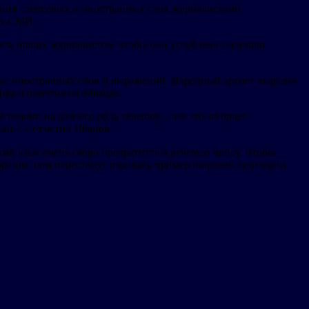
ения сленговых и иностранных слов журналистами
ых СМИ.
вить наших журналистов, чтобы они углубленно изучали
илье иностранных слов и выражений. Народный артист выразил
ова и понятия из обихода.
емами на разного рода телешоу – все это засоряет
ми», – отметил Певцов.
кий язык очень скоро превратится в речевую попсу. Чтобы
разом, они перестанут подавать пример широкой аудитории