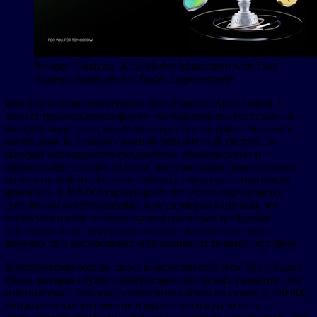
Phemex Catalyzes 2026 Market Momentum with Dual
Strategic Initiatives for Trader Empowerment
Как фирменная циклическая лига Phemex, Apex Season 3
ломает традиционную форму «победитель получает все», в
которой зачастую доминируют крупные игроки с большим
капиталом. Благодаря сложной рейтинговой системе, в
которой используются ежедневные, еженедельные и
ежемесячные списки лидеров, все участники имеют равные
шансы на победу. Эта инклюзивная структура с призовым
фондом в $ 450 000 гарантирует, что успех определяется
торговыми компетенциями, а не размером капитала, что
позволяет по-настоящему проницательным трейдерам
претендовать на признание их достижений и награды,
которых они заслуживают, независимо от размера портфеля.
Конкурентная борьба также подстегивается New Year Futures
Boost, которая служит инкубатором для новых талантов. Эта
инициатива с фондом уменьшения рисков на сумму $ 200 000,
снижает психологические барьеры для входа за счет