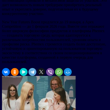
оптимизации прибыли и механизмов защиты от убытков. Это
дает возможность новым трейдерам приобретать реальный
опыт и укреплять доверие, подготавливая их к будущему
конкурентному участию.
New Year Futures Boost продлится до 19 января, а Apex
Competition — до 1 февраля 2026 года. Вместе они отражают
более широкую философию продуктов и платформы Phemex
— создавать торговую среду, которая адаптируется к
различным потребностям пользователей, уровням опыта и
профилям риска. Phemex стремится создать более доступную,
устойчивую и ориентированную на пользователя торговую
экосистему в соответствии со своим позиционированием в
качестве платформы, созданной в первую очередь для
пользователей.