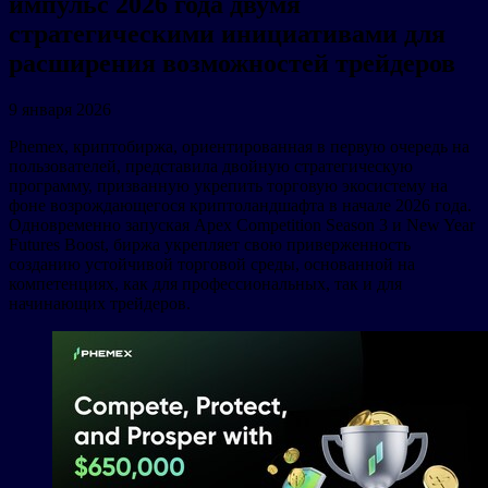
импульс 2026 года двумя
стратегическими инициативами для
расширения возможностей трейдеров
9 января 2026
Phemex, криптобиржа, ориентированная в первую очередь на
пользователей, представила двойную стратегическую
программу, призванную укрепить торговую экосистему на
фоне возрождающегося криптоландшафта в начале 2026 года.
Одновременно запуская Apex Competition Season 3 и New Year
Futures Boost, биржа укрепляет свою приверженность
созданию устойчивой торговой среды, основанной на
компетенциях, как для профессиональных, так и для
начинающих трейдеров.