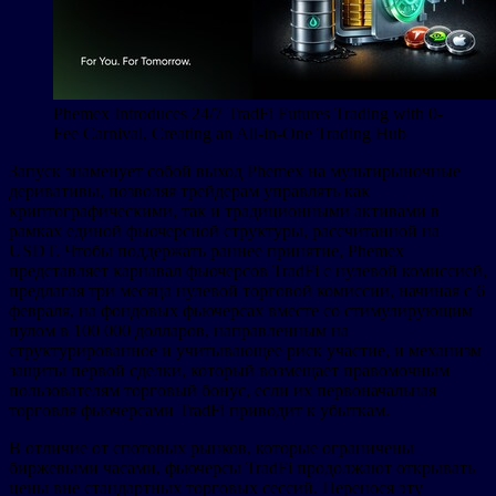
Phemex Introduces 24/7 TradFi Futures Trading with 0-
Fee Carnival, Creating an All-in-One Trading Hub
Запуск знаменует собой выход Phemex на мультирыночные
деривативы, позволяя трейдерам управлять как
криптографическими, так и традиционными активами в
рамках единой фьючерсной структуры, рассчитанной на
USDT. Чтобы поддержать раннее принятие, Phemex
представляет карнавал фьючерсов TradFi с нулевой комиссией,
предлагая три месяца нулевой торговой комиссии, начиная с 6
февраля, на фондовых фьючерсах вместе со стимулирующим
пулом в 100 000 долларов, направленным на
структурированное и учитывающее риск участие, и механизм
защиты первой сделки, который возмещает правомочным
пользователям торговый бонус, если их первоначальная
торговля фьючерсами TradFi приводит к убыткам.
В отличие от спотовых рынков, которые ограничены
биржевыми часами, фьючерсы TradFi продолжают открывать
цены вне стандартных торговых сессий. Перенося эту