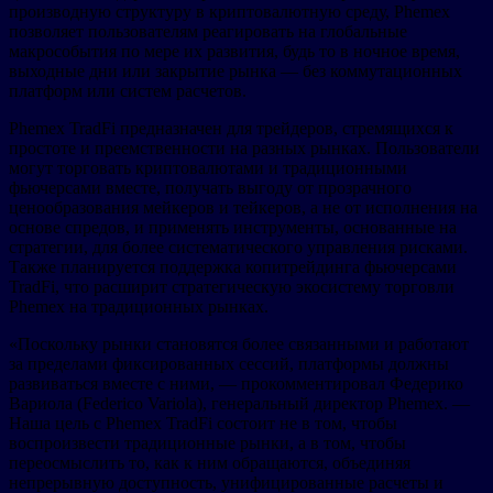
производную структуру в криптовалютную среду, Phemex
позволяет пользователям реагировать на глобальные
макрособытия по мере их развития, будь то в ночное время,
выходные дни или закрытие рынка — без коммутационных
платформ или систем расчетов.
Phemex TradFi предназначен для трейдеров, стремящихся к
простоте и преемственности на разных рынках. Пользователи
могут торговать криптовалютами и традиционными
фьючерсами вместе, получать выгоду от прозрачного
ценообразования мейкеров и тейкеров, а не от исполнения на
основе спредов, и применять инструменты, основанные на
стратегии, для более систематического управления рисками.
Также планируется поддержка копитрейдинга фьючерсами
TradFi, что расширит стратегическую экосистему торговли
Phemex на традиционных рынках.
«Поскольку рынки становятся более связанными и работают
за пределами фиксированных сессий, платформы должны
развиваться вместе с ними, — прокомментировал Федерико
Вариола (Federico Variola), генеральный директор Phemex. —
Наша цель с Phemex TradFi состоит не в том, чтобы
воспроизвести традиционные рынки, а в том, чтобы
переосмыслить то, как к ним обращаются, объединяя
непрерывную доступность, унифицированные расчеты и