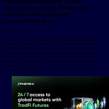
торговлю фьючерсами TradFi с
карнавалом нулевой комиссией,
создавая универсальный
трейдинговый центр
8 февраля 2026
Phemex, ориентированная на пользователя криптобиржа,
объявила о запуске Phemex TradFi, нового предложения по
торговле фьючерсами, которое позволяет пользователям
получать доступ к традиционным финансовым активам,
включая акции и драгоценные металлы, в режиме 24/7.
Фьючерсы, связанные с сырьевыми товарами, иностранной
валютой и глобальными индексами, будут вводиться на
последующих этапах.