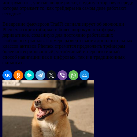
инструменты, учитывающие риски, в единую торговую среду,
которая отражает то, как трейдеры на самом деле работают
сегодня».
Внедрение фьючерсов TradFi сигнализирует об эволюции
Phemex из криптобиржи в более широкую платформу
деривативов, созданную для постоянно работающих
глобальных рынков. По мере развертывания дополнительных
классов активов Phemex стремится предложить трейдерам
более интегрированный, устойчивый и перспективный
способ навигации как в цифровых, так и в традиционных
финансах.