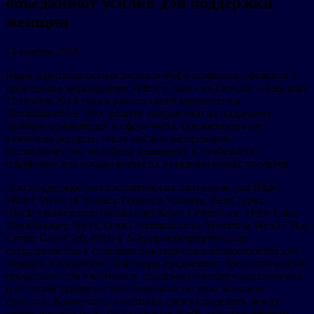
объединяют усилия для поддержки
женщин
14 ноября 2024
Bitget, криптовалютная биржа и Web3-компания, объявила о
проведении мероприятия «Pitch n’ Slay» на DevCon в Бангкоке
15 ноября 2024 года в рамках своей инициативы
Blockchain4Her. Это событие направлено на поддержку
женщин-основателей в сфере Web3, предоставляя им
ключевые ресурсы, такие как финансирование,
наставничество, медийное освещение и глобальную
платформу для продвижения их инновационных проектов.
При поддержке таких влиятельных партнеров, как Bitget
Wallet, World of Women, Foresight Ventures, BeinCrypto,
BlockchainReporter, Bitcoin.com News, Cointribune, Hello Labs,
BlockBooster, SheFi, Input Communication, Women in Web3 CH и
Crypto Girls Club, Pitch n’ Slay демонстрирует силу
сотрудничества в создании инклюзивных возможностей для
женщин в блокчейне. Партнеры предоставят брендированную
продукцию для участников, создавая атмосферу вдохновения
и оставляя приятные воспоминания об этом знаковом
событии. Кроме того, участники смогут поделить между
собой эирдроп на $1,000 в токенах BWB, что способствует