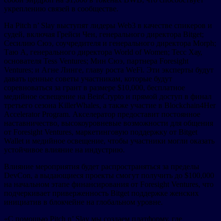
укреплению связей в сообществе.
На Pitch n’ Slay выступят лидеры Web3 в качестве спикеров и
судей, включая Грейси Чен, генерального директора Bitget;
Сесилию Сюэ, соучредителя и генерального директора Morph;
Таю А, генерального директора World of Women; Тесс Хау,
основателя Tess Ventures; Мин Сюэ, партнера Foresight
Ventures; и Агне Линге, главу роста WeFi. Эти эксперты будут
давать ценные советы участникам, которые будут
соревноваться за грант в размере $10,000, бесплатное
медийное освещение на BeinCrypto и прямой доступ в финал
третьего сезона KillerWhales, а также участие в Blockchain4Her
Accelerator Program. Акселератор предоставит постоянное
наставничество, высокоуровневые возможности для общения
от Foresight Ventures, маркетинговую поддержку от Bitget
Wallet и медийное освещение, чтобы участники могли оказать
устойчивое влияние на индустрию.
Влияние мероприятия будет распространяться за пределы
DevCon, а выдающиеся проекты смогут получить до $100,000
на начальном этапе финансирования от Foresight Ventures, что
подчеркивает приверженность Bitget поддержке женских
инициатив в блокчейне на глобальном уровне.
«С помощью Pitch n’ Slay мы создаем платформу, где