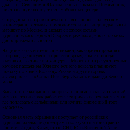
два — на Северном и Южном речных вокзалах. Помимо них,
по стране путешествует пять мобильных центров.
Сотрудники центров отвечают на все вопросы на русском
и иностранных языках, помогают составить индивидуальный
маршрут по Москве, знакомят с возможностями
туристического сервиса Russpass и режимом работы главных
достопримечательностей.
Чаще всего посетители спрашивают, как сориентироваться
в городе, где погулять и провести время, какие проходят
выставки, фестивали и концерты. Многих интересуют речные
круизы: пассажиры Южного речного вокзала планируют
поездку по воде в Коломну, Рязань и другие города,
а Северного — в Санкт-Петербург, Казань и даже до Белого
моря.
Бывают и неожиданные вопросы: например, сколько станций
метро в столице, как работают электрические речные трамваи,
где поплавать с дельфинами или купить фирменный торт
«Москва».
Основная часть обращений поступает от российских
туристов, однако инфоцентрами пользуются и иностранцы.
Гости из Индии, Китая, стран СНГ, Юго-Восточной Азии