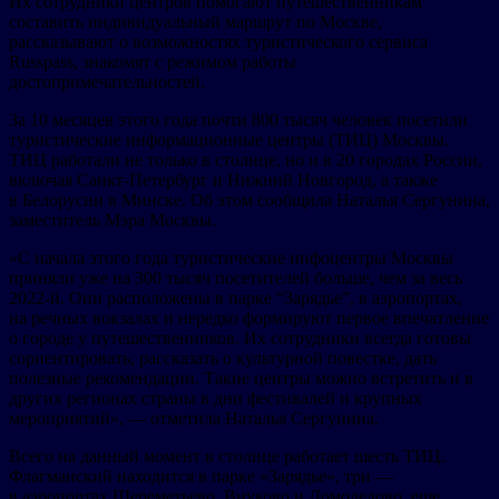
Их сотрудники центров помогают путешественникам
составить индивидуальный маршрут по Москве,
рассказывают о возможностях туристического сервиса
Russpass, знакомят с режимом работы
достопримечательностей.
За 10 месяцев этого года почти 800 тысяч человек посетили
туристические информационные центры (ТИЦ) Москвы.
ТИЦ работали не только в столице, но и в 20 городах России,
включая Санкт-Петербург и Нижний Новгород, а также
в Белорусии в Минске. Об этом сообщила Наталья Сергунина,
заместитель Мэра Москвы.
«С начала этого года туристические инфоцентры Москвы
приняли уже на 300 тысяч посетителей больше, чем за весь
2022-й. Они расположены в парке “Зарядье”, в аэропортах,
на речных вокзалах и нередко формируют первое впечатление
о городе у путешественников. Их сотрудники всегда готовы
сориентировать, рассказать о культурной повестке, дать
полезные рекомендации. Такие центры можно встретить и в
других регионах страны в дни фестивалей и крупных
мероприятий», — отметила Наталья Сергунина.
Всего на данный момент в столице работает шесть ТИЦ.
Флагманский находится в парке «Зарядье», три —
в аэропортах Шереметьево, Внуково и Домодедово, еще