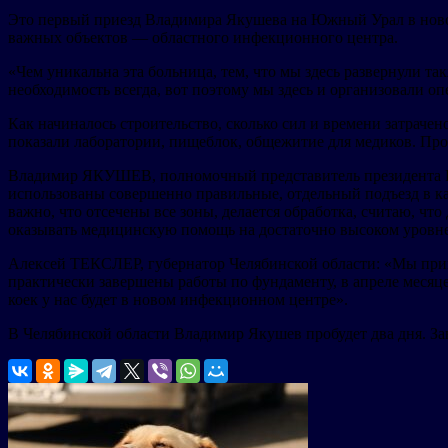
Это первый приезд Владимира Якушева на Южный Урал в новом 
важных объектов — областного инфекционного центра.
«Чем уникальна эта больница, тем, что мы здесь развернули т
необходимость всегда, вот поэтому мы здесь и организовали о
Как начиналось строительство, сколько сил и времени затрачен
показали лаборатории, пищеблок, общежитие для медиков. Про
Владимир ЯКУШЕВ, полномочный представитель президента Рос
использованы совершенно правильные, отдельный подъезд в каж
важно, что отсечены все зоны, делается обработка, считаю, ч
оказывать медицинскую помощь на достаточно высоком уровне
Алексей ТЕКСЛЕР, губернатор Челябинской области: «Мы прин
практически завершены работы по фундаменту, в апреле месяце
коек у нас будет в новом инфекционном центре».
В Челябинской области Владимир Якушев пробудет два дня. Зав