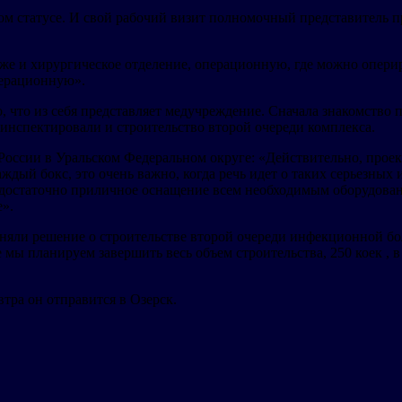
статусе. И свой рабочий визит полномочный представитель пре
акже и хирургическое отделение, операционную, где можно опер
перационную».
о, что из себя представляет медучреждение. Сначала знакомство
инспектировали и строительство второй очереди комплекса.
сии в Уральском Федеральном округе: «Действительно, проект 
дый бокс, это очень важно, когда речь идет о таких серьезных 
то достаточно приличное оснащение всем необходимым оборудован
».
яли решение о строительстве второй очереди инфекционной бо
 мы планируем завершить весь объем строительства, 250 коек , 
тра он отправится в Озерск.