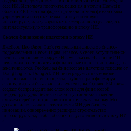
(надежность, доступность, автономность и безопасность) на
базе ИИ. Используя продукты, решения и услуги Huawei в
области ИКТ, эта платформа призвана помочь финансовым
учреждениям создать чрезвычайно устойчивую
инфраструктуру и ускорить их всестороннюю цифровую и
интеллектуальную трансформацию в эпоху ИИ.
Скачок финансовой индустрии в эпоху ИИ
Джейсон Цао (Jason Cao), генеральный директор бизнес-
подразделения Huawei Digital Finance, в своей вступительной
речи на финансовом форуме Huawei сказал: «Развитие ИИ
невозможно остановить, а финансовые инновации никогда не
заканчиваются. Глобальная финансовая индустрия перешла от
Doing Digital к Doing AI. ИИ интегрируется в основные
финансовые рабочие процессы, глубоко трансформируя
фронт-, мидл- и бэк-офисы и архитектуры. Однако ИИ также
создает беспрецедентные сложности для финансовой
инфраструктуры. Без достаточной устойчивости мы не
сможем перейти от цифрового к интеллектуальному. Мы
должны использовать возможности ИИ для бизнес-
инноваций, одновременно расширяя строительство
инфраструктуры, чтобы обеспечить устойчивость в эпоху ИИ
».