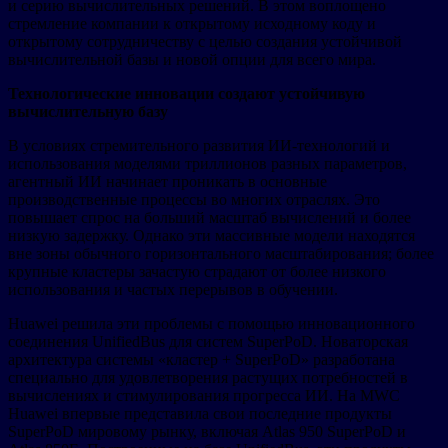
и серию вычислительных решений. В этом воплощено
стремление компании к открытому исходному коду и
открытому сотрудничеству с целью создания устойчивой
вычислительной базы и новой опции для всего мира.
Технологические инновации создают устойчивую
вычислительную базу
В условиях стремительного развития ИИ-технологий и
использования моделями триллионов разных параметров,
агентный ИИ начинает проникать в основные
производственные процессы во многих отраслях. Это
повышает спрос на больший масштаб вычислений и более
низкую задержку. Однако эти массивные модели находятся
вне зоны обычного горизонтального масштабирования; более
крупные кластеры зачастую страдают от более низкого
использования и частых перерывов в обучении.
Huawei решила эти проблемы с помощью инновационного
соединения UnifiedBus для систем SuperPoD. Новаторская
архитектура системы «кластер + SuperPoD» разработана
специально для удовлетворения растущих потребностей в
вычислениях и стимулирования прогресса ИИ. На MWC
Huawei впервые представила свои последние продукты
SuperPoD мировому рынку, включая Atlas 950 SuperPoD и