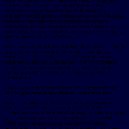
Atlas 850E. Построенные на базе UnifiedBus, эти продукты
подходят для различных сценариев обучения ИИ и
логических выводов. Atlas 950 SuperPoD, например,
соединяет до 8 192 нейронных процессоров через UnifiedBus,
обеспечивая сверхвысокую пропускную способность,
сверхнизкую задержку и унифицированную адресацию
памяти. Он работает как единый логический компьютер для
обучения, рассуждения и обработки.
Huawei также демонстрирует TaiShan 950 SuperPoD — первое
в отрасли вычислительное решение SuperPoD общего
назначения, наряду с серверами следующего поколения,
такими как TaiShan 500 и TaiShan 200. Они обеспечивают
гибкие вычислительные возможности для вычисления
рабочих нагрузок в масштабе от высокой до низкой
интенсивности.
Открытый исходный код и открытое сотрудничество
способствуют созданию симбиотической экосистемы
Huawei продолжает продвигать открытый исходный код и
открытые системы ради ускорения инноваций для
разработчиков и процветания экосистемы в целом. Компания
играет ключевую роль в продвижении openEuler, которое
быстро стало одним из ведущих мировых сообществ
операционных систем с открытым исходным кодом. Huawei