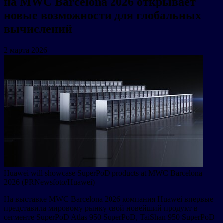
на MWC Barcelona 2026 открывает
новые возможности для глобальных
вычислений
2 марта 2026
Huawei will showcase SuperPoD products at MWC Barcelona
2026 (PRNewsfoto/Huawei)
На выставке MWC Barcelona 2026 компания Huawei впервые
представила мировому рынку свой новейший продукт в
сегменте SuperPoD Atlas 950 SuperPoD, TaiShan 950 SuperPoD