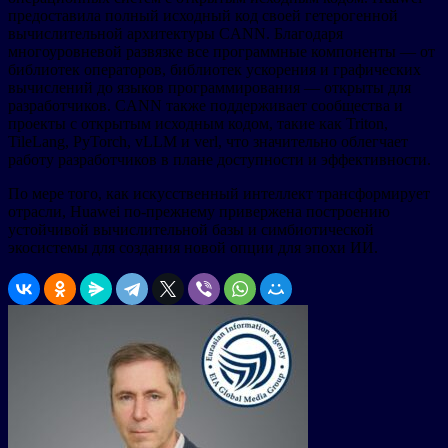
предоставила полный исходный код своей гетерогенной
вычислительной архитектуры CANN. Благодаря
многоуровневой развязке все программные компоненты — от
библиотек операторов, библиотек ускорения и графических
вычислений до языков программирования — открыты для
разработчиков. CANN также поддерживает сообщества и
проекты с открытым исходным кодом, такие как Triton,
TileLang, PyTorch, vLLM и verl, что значительно облегчает
работу разработчиков в плане доступности и эффективности.
По мере того, как искусственный интеллект трансформирует
отрасли, Huawei по-прежнему привержена построению
устойчивой вычислительной базы и симбиотической
экосистемы для создания новой опции для эпохи ИИ.