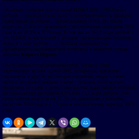
«Из общего объема поступлений НДФЛ 90% – 765,8 млрд
рублей — приходится на налоги, перечисленные за граждан
налоговыми агентами – организациями и ИП. Их объем
вырос на 22,4% по сравнению с аналогичным периодом 2020
года и на 28,8% к 2019 году. В том числе 160,3 млрд рублей –
это НДФЛ, исчисленный с доходов, превышающих годовой
доход в 5 млн рублей», — сообщил руководитель
Департамента экономической политики и развития города
Москвы
Кирилл Пуртов.
Поступления от предпринимателей, которые сами
перечисляют за себя НДФЛ (ИП, нотариусы, адвокаты,
охранники и другие частнопрактикующие лица), а также
налоги, которые граждане платят с доходов, полученных,
например, от сдачи в аренду имущества, выигрыша в лотерею,
на тотализаторе составили 8,6% или 73,1 млрд рублей. Эти
поступления выросли на 37,7% по сравнению с январем-
августом 2020 года и в 1,5 раза к аналогичному периоду 2019
года.