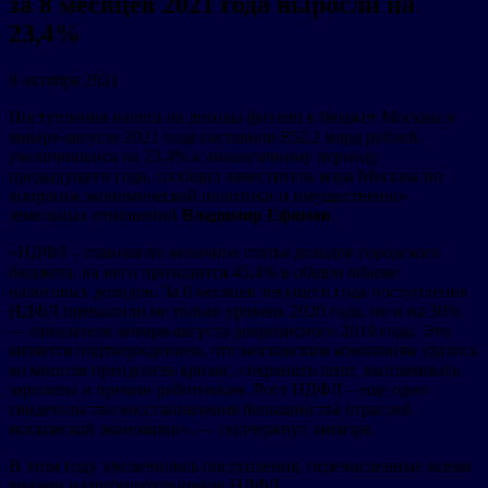
за 8 месяцев 2021 года выросли на
23,4%
8 октября 2021
Поступления налога на доходы физлиц в бюджет Москвы в
январе-августе 2021 года составили 852,2 млрд рублей,
увеличившись на 23,4% к аналогичному периоду
предыдущего года, сообщил заместитель мэра Москвы по
вопросам экономической политики и имущественно-
земельных отношений
Владимир Ефимов
.
«НДФЛ – главная по величине статья доходов городского
бюджета, на него приходится 45,4% в общем объеме
налоговых доходов. За 8 месяцев текущего года поступления
НДФЛ превысили не только уровень 2020 года, но и на 30%
— показатели января-августа докризисного 2019 года. Это
является подтверждением, что московским компаниям удалось
во многом преодолеть кризис, сохранить штат, выплачивать
зарплаты и премии работникам. Рост НДФЛ – еще одно
свидетельство восстановления большинства отраслей
московской экономики», — подчеркнул заммэра.
В этом году увеличились поступления, перечисленные всеми
видами налогоплательщиков НДФЛ.