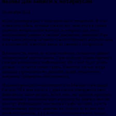
якобы для записи к нотариусам
20 октября 2021
RG.ru предупреждает о подозрительной тенденции. В сети
появились сайты, которые предлагают записаться в любую
удобную нотариальную контору и собирают для этого
персональные данные и личные документы заявителя. При
этом такие ресурсы не имеют соответствующей аккредитации
и полномочий, и вообще никак не связаны с нотариатом.
В реальности записи не осуществляются, собранные данные
нотариусам не пересылаются. Судя по всему, таким образом у
граждан выманивают информацию. Что с ней будут делать
дальше — остается только гадать. Известны случаи, когда,
завладев персональными данными людей, мошенники,
например, продают их собственность.
Издание приводит слова нотариуса из Москвы Александра
Сагина: “Я и мои коллеги с удивлением обнаружили свои
фамилии на таком ресурсе. Более того, мы провели проверку,
попытавшись записаться через агрегатор на прием в мою же
контору. Информация, внесенная в графы на сайте, то есть
персональные данные, конечно же, попали не ко мне или
моим сотрудникам, а к каким-то неустановленным лицам».