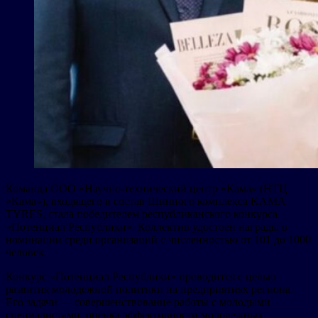
Команда ООО «Научно-технический центр «Кама» (НТЦ
«Кама»), входящего в состав Шинного комплекса KAMA
TYRES, стала победителем республиканского конкурса
«Потенциал Республики». Коллектив удостоен награды в
номинации среди организаций с численностью от 101 до 1000
человек.
Конкурс «Потенциал Республики» проводится с целью
развития молодежной политики на предприятиях региона.
Его задачи — совершенствование работы с молодыми
специалистами, оценка эффективности молодежных