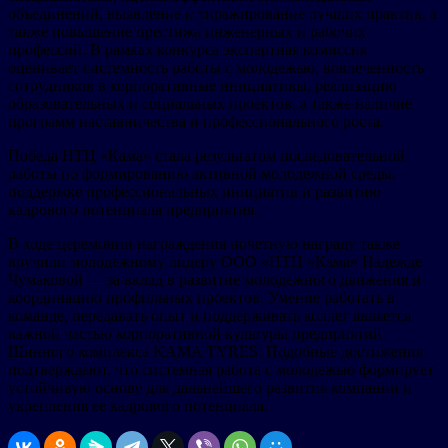
объединений, выявление и тиражирование лучших практик, а
также повышение престижа инженерных и рабочих
профессий. В рамках конкурса экспертная комиссия
оценивает системность работы с молодежью, вовлеченность
сотрудников в корпоративные инициативы, реализацию
образовательных и социальных проектов, а также наличие
программ наставничества и профессионального роста.
Победа НТЦ «Кама» стала результатом последовательной
работы по формированию активной молодежной среды,
поддержке профессиональных инициатив и развитию
кадрового потенциала предприятия.
В ходе церемонии награждения почетную награду также
вручили молодежному лидеру ООО «НТЦ «Кама» Надежде
Чумаковой — за вклад в развитие молодежного движения и
координацию профильных проектов. Умение работать в
команде, передавать опыт и поддерживать коллег является
важной частью корпоративной культуры предприятий
Шинного комплекса KAMA TYRES. Подобные достижения
подтверждают, что системная работа с молодежью формирует
устойчивую основу для дальнейшего развития компании и
укрепления ее кадрового потенциала.