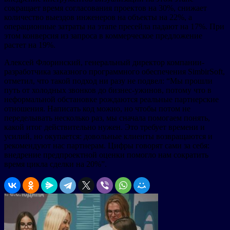
сокращает время согласования проектов на 30%, снижает
количество выездов инженеров на объекты на 22%, а
операционные затраты на этапе пресейла падают на 17%. При
этом конверсия из запроса в коммерческое предложение
растет на 19%.
Алексей Флоринский, генеральный директор компании-
разработчика заказного программного обеспечения SimbirSoft,
отметил, что такой подход ни разу не подвел: “Мы прошли
путь от холодных звонков до бизнес-ужинов, потому что в
неформальной обстановке рождаются реальные партнерские
отношения. Написать код можно, но чтобы потом не
переделывать несколько раз, мы сначала помогаем понять,
какой итог действительно нужен. Это требует времени и
усилий, но окупается: довольные клиенты возвращаются и
рекомендуют нас партнерам. Цифры говорят сами за себя:
внедрение предпроектной оценки помогло нам сократить
время цикла сделки на 20%”.