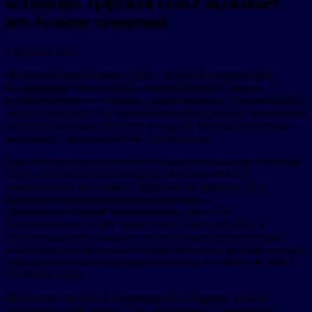
останков» Царской семье вызывает
все больше сомнений
1 февраля 2022
На проведенной в ноябре 2021 г. крупной конференции,
посвященной теме убийства членов Царской Семьи и
идентификации их останков, прозвучали выступления многих
видных специалистов, занимающихся вопросами, связанными
с обстоятельствами убийства в подвале Ипатьевского дома –
историков, судмедэкспертов, стоматологов.
Были внимательно изучены и обсуждены изданные в октябре
2021 г. материалы Следственного Комитета РФ по
проведённому им новому следствию по данному делу,
включая новые независимые экспертизы и
криминалистические эксперименты. При этом
представленные в трёх томах нового дела интервью и
воспоминания не содержат, по сути, каких-либо заметных
изменений или дополнений к уже известным фактам, которые
справедливо были подвергнуты критике и в 1990-х и 2000-х
тысячных годах.
Не добавил ясности и показанный по Первому каналу
документальный фильм «Дело Романовых. Следствием