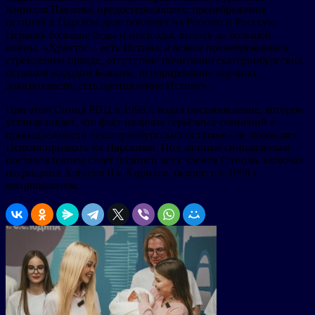
Кирилла Павлова, предостерегавших: пренебрежение
истиной в Царском деле повлечет на Россию и Русскую
Церковь большие беды и невзгоды, вплоть до большой
войны. «Христос – есть Истина, а всякое пренебрежение к
стремлению правде, отсутствие почитания екатеринбургских
останков народом Божьим, игнорирование научных
доказательств, есть противление Истине».
При этом Синод РПЦ в 1998 г. издал постановление, которое
устанавливает, что факт наличия серьёзных сомнений в
принадлежности «екатеринбургских остатков» не позволяет
Церкви признать их Царскими. Под данным синодальным
постановлением стоят подписи всех членов Синода, включая
патриархов Алексия II и Кирилла, бывшего в 1998 г.
митрополитом.