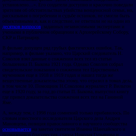
установлено…». Его создатели доступно и красочно поведали
зрителям об обстоятельствах убийства венценосной семьи, но,
рассказывая о погребении и судьбе останков, не смогли быть
объективными и, как и следствие, не ответили не на один из
десятков вопросов
, заданных независимыми экспертами и
учеными в публичном обращении к Архиерейскому Собору,
СКР и Патриарху.
В фильме допущен ряд грубых фактических ошибок. Так,
например, в фильме указано, что Царский следователь Н.
Соколов взял данные о сожжении всех тел из статьи
большевика П. Быкова 1921 года. Однако Соколов собрал
свидетельские показания о сожжении тел Царственных
мучеников еще в 1918 и 1919 годах и нашел тогда же
вещественные доказательства этому, что отразил в томах дела,
в том числе 10. Помощник Н.Соколова журналист Р. Вильтон
еще в 1920 году, за год до статьи П. Быкова, выпустил книгу
где привел доказательства сожжения всех тел на Ганиной
Яме.
А, между тем, с 1998 года сомнений только прибавилось. По
словам известного исследователя Царского дела Андрея
Мановцева, позиция православного и научного сообщества
основывается
на заветах святителя Иоанна Шанхайского и
подвижников благочестия, старца Николая Гурьянова и