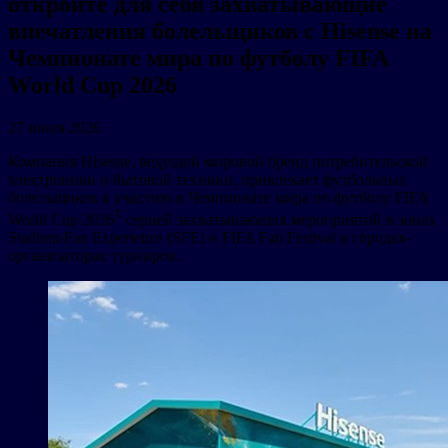
откройте для себя захватывающие
впечатления болельщиков с Hisense на
Чемпионате мира по футболу FIFA
World Cup 2026
27 июня 2026
Компания Hisense, ведущий мировой бренд потребительской
электроники и бытовой техники, привлекает футбольных
болельщиков к участию в Чемпионате мира по футболу FIFA
T
World Cup 2026
серией захватывающих мероприятий в зонах
Stadium Fan Experience (SFE) и FIFA Fan Festival в городах-
организаторах турниров.