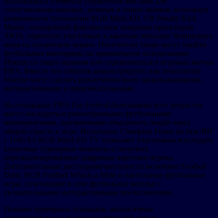
использовать элементы управления жестами для
сопоставления красных, зеленых и синих значков, используя
возможности технологии RGB MiniLED. VR Penalty Kick
Master, оснащенный флагманским лазерным проектором
XR10, переносит участников в ажиотаж пенальти Чемпионата
мира на гигантском экране. Посетители также могут пройти
футбольные викторины на премиальном холодильнике
Hisense со смарт-экраном или соревноваться в игровых матчах
FIFA. Вместе эти события демонстрируют, как технологии
Hisense могут сделать развлечения более захватывающими,
интерактивными и привлекательными.
На площадках FIFA Fan Festival болельщики всех возрастов
могут насладиться разнообразными футбольными
мероприятиями, призванными объединить людей через
общую страсть к игре. Испытание Champion Frame на базе ИИ
с 116UXS RGB MiniLED TV позволяет участникам воссоздать
культовые турнирные моменты и получить
персонализированные цифровые карточки игрока.
Дополнительные достопримечательности включают Football
Darts, RGB Football Whack-a-Mole и настольные футбольные
игры, сочетающие в себе футбольное веселье с
увлекательными интерактивными впечатлениями.
Помимо турнирных площадок, аналогичные
ориентированные на пользователя события и