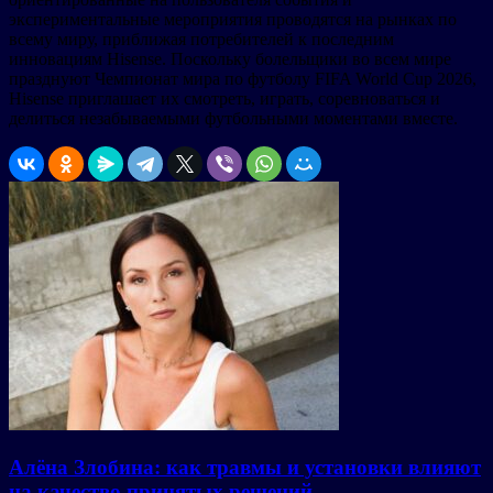
экспериментальные мероприятия проводятся на рынках по
всему миру, приближая потребителей к последним
инновациям Hisense. Поскольку болельщики во всем мире
празднуют Чемпионат мира по футболу FIFA World Cup 2026,
Hisense приглашает их смотреть, играть, соревноваться и
делиться незабываемыми футбольными моментами вместе.
Алёна Злобина: как травмы и установки влияют
на качество принятых решений