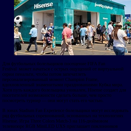
Для футбольных болельщиков посещение FIFA Fan
Festival может начаться с острых ощущений от виртуальной
серии пенальти, чтобы потом запечатлеть
персонализированный момент Champion Frame,
вдохновленный знаменитыми празднованиями Кубка мира.
Хотя путь каждого болельщика уникален, Hisense создает для
посетителей возможности сделать больше, чем просто
посмотреть турнир — они могут стать его частью.
В зонах Stadium Fan Experience болельщики могут исследовать
ряд футбольных соревнований, основанных на технологиях
Hisense. Игра Three Colors Match-3 на 116-дюймовом
телевизоре RGB MiniLED UXS приглашает поклонников