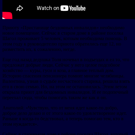
Приюту «Пристанище бездомных инвалидов» необходимо
новое помещение. Сейчас в старом доме в районе поселка
Шагол проживает 5 человек, котоым необходима помощь. В
этом году к руководителю приюта обратились еще 12, но
разместить их, к сожалению, негде.
Еще год назад дедушка Толя ночевал в подъездах и ел то, что
предложат добрые люди. Сейчас у него целое подсобное
хозяйство — куры, гуси и коза, а главное теплый дом.
Историю спасения пенсионера помнят многие челябинцы.
Валентина, узнав о судьбе несчастного старика, решила взять
его в свою семью. Но, на этом не остановилась. Этим летом
открыла приют для бездомных инвалидов. И ее подопечный
переехал сюда, чтобы помогать таким же как и он.
Анатолий: «Чувствую, что от меня идет какое-то добро,
доброе дело делаю и от этого какое-то удовлетворение идет.
Раньше я когда-то бедствовал, а теперь помогаю тем, кто в
этом нуждается».
Сейчас в стареньком доме в районе поселка Шагол, который