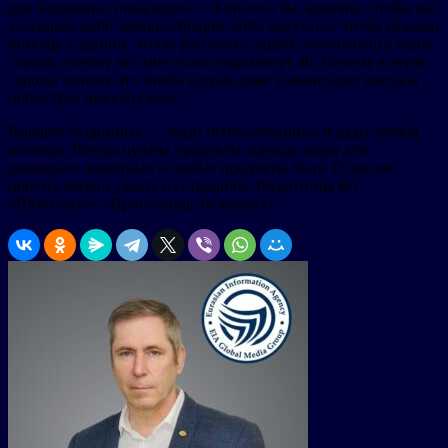
для бездомных инвалидов»: «Хотелось бы, конечно, чтобы нас
услышала либо администрация, либо депутаты, чтобы оказали
помощь в здании, чтобы расселить людей, желательно в черте
города, потому что мне ехать сюда минут 40. Почему в черте
города, потому что чтобы скорая даже элементарно доехала
побыстрее нежели сюда».
Бывшие бездомные — люди неизбалованные и рады любой
помощи. Всегда нужны продукты, одежда, корм для
домашних животных и любые предметы быта. О жизни
приюта можно узнать на страничке Валентины Во
«ВКонтакте» «Пристанище безомных».