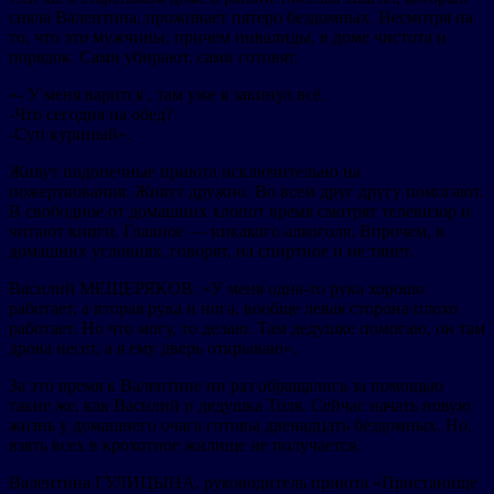
сняла Валентина, проживает пятеро бездомных. Несмотря на
то, что это мужчины, причем инвалиды, в доме чистота и
порядок. Сами убирают, сами готовят.
«- У меня варится , там уже я закинул всё.
-Что сегодня на обед?
-Суп куриный».
Живут подопечные приюта исключительно на
пожертвования. Живут дружно. Во всем друг другу помогают.
В свободное от домашних хлопот время смотрят телевизор и
читают книги. Главное — никакого алкоголя. Впрочем, в
домашних условиях, говорят, на спиртное и не тянет.
Василий МЕЩЕРЯКОВ: «У меня одна-то рука хорошо
работает, а вторая рука и нога, вообще левая сторона плохо
работает. Но что могу, то делаю. Там дедушке помогаю, он там
дрова несет, а я ему дверь открываю».
За это время к Валентине ни раз обращались за помощью
такие же, как Василий и дедушка Толя. Сейчас начать новую
жизнь у домашнего очага готовы двенадцать бездомных. Но,
взять всех в крохотное жилище не получается.
Валентина ГУЛИЦЫНА, руководитель приюта «Пристанище