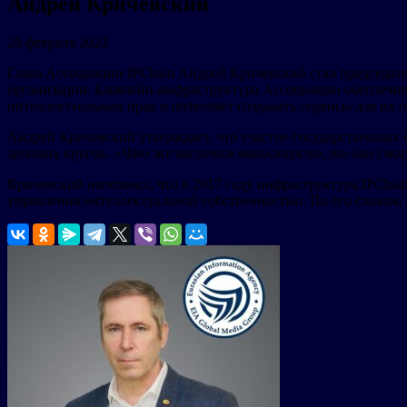
Андрей Кричевский
28 февраля 2022
Глава Ассоциации IPChain Андрей Кричевский стал председате
организации. Блокчейн-инфраструктура Ассоциации обеспечива
интеллектуальных прав и позволяет создавать сервисы для их о
Андрей Кричевский утверждает, что участие государственных 
деловых кругов. «
Что же касается министерств, то они смогу
Кричевский напомнил, что в 2017 году инфраструктура IPChai
управления интеллектуальной собственностью. По его словам, 