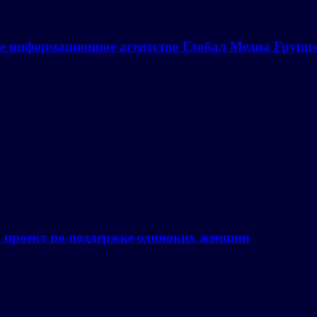
е информационное агентство Глобал Медиа Групп
а проект по поддержке одиноких женщин