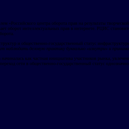
лем «Российского центра оборота прав на результаты творческ
ет оборот интеллектуальных прав в интернете. РЦИС становитс
борота.
структур и общественно-государственный статус инфраструктуры
т наблюдать деловую практику буквально «изнутри» и принима
n начиналась как частная инициатива участников рынка, увлече
переход сети в общественно-государственный статус однозначно