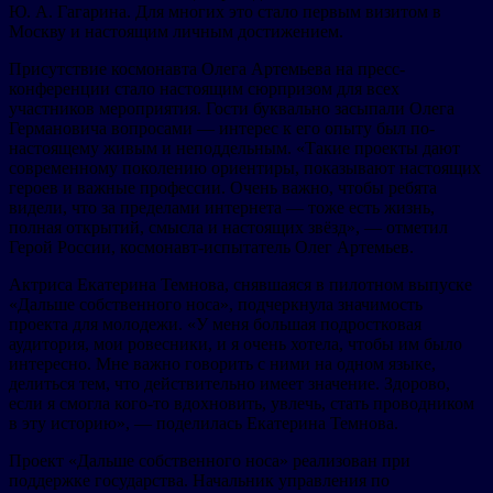
Ю. А. Гагарина. Для многих это стало первым визитом в
Москву и настоящим личным достижением.
Присутствие космонавта Олега Артемьева на пресс-
конференции стало настоящим сюрпризом для всех
участников мероприятия. Гости буквально засыпали Олега
Германовича вопросами — интерес к его опыту был по-
настоящему живым и неподдельным. «Такие проекты дают
современному поколению ориентиры, показывают настоящих
героев и важные профессии. Очень важно, чтобы ребята
видели, что за пределами интернета — тоже есть жизнь,
полная открытий, смысла и настоящих звёзд», — отметил
Герой России, космонавт-испытатель Олег Артемьев.
Актриса Екатерина Темнова, снявшаяся в пилотном выпуске
«Дальше собственного носа», подчеркнула значимость
проекта для молодежи. «У меня большая подростковая
аудитория, мои ровесники, и я очень хотела, чтобы им было
интересно. Мне важно говорить с ними на одном языке,
делиться тем, что действительно имеет значение. Здорово,
если я смогла кого-то вдохновить, увлечь, стать проводником
в эту историю», — поделилась Екатерина Темнова.
Проект «Дальше собственного носа» реализован при
поддержке государства. Начальник управления по