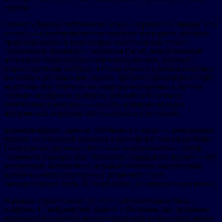
страны.
Проект «Дальше собственного носа» стартовал 13 января. Его
основа — полутораминутные выпуски викторины, которые
транслировались в кинотеатрах перед началом сеанса.
Особенность формата — персонаж ПиАй, искусственный
интеллект, созданный российскими учеными, который
задавал зрителям вопросы и стимулировал к размышлениям о
настоящих достижениях страны. Зрители переходили по QR-
коду в чат-бот, отвечали на вопросы викторины, а система
случайным образом выбирала победителей из числа
ответивших правильно — это обеспечивало полную
прозрачность и равные шансы для всех участников.
Киновикторина «Дальше собственного носа» — уникальный
формат, не имеющий аналогов в российской киноиндустрии.
Генеральный директор ООО «Киносфера-Балтика» Юлия
Чекменева подчеркнула: «Мы сразу поддержали проект — это
интересный эксперимент, который позволил кинотеатрам
привлечь новую аудиторию и установить с ней
эмоциональную связь. И, безусловно, он оправдал ожидания».
В рамках первого этапа ДСН из 1500 участников были
выбраны 12 победителей. Вместе с близкими они получили
возможность посетить Центр подготовки космонавтов имени