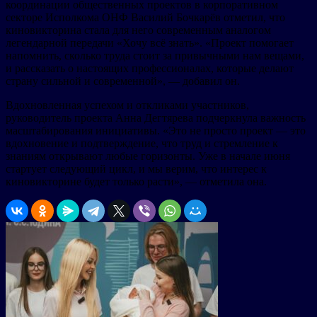
координации общественных проектов в корпоративном
секторе Исполкома ОНФ Василий Бочкарёв отметил, что
киновикторина стала для него современным аналогом
легендарной передачи «Хочу всё знать». «Проект помогает
напомнить, сколько труда стоит за привычными нам вещами,
и рассказать о настоящих профессионалах, которые делают
страну сильной и современной», — добавил он.
Вдохновленная успехом и откликами участников,
руководитель проекта Анна Дегтярева подчеркнула важность
масштабирования инициативы. «Это не просто проект — это
вдохновение и подтверждение, что труд и стремление к
знаниям открывают любые горизонты. Уже в начале июня
стартует следующий цикл, и мы верим, что интерес к
киновикторине будет только расти», — отметила она.