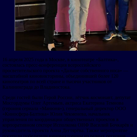
16 апреля 2025 года в Москве, в кинотеатре «Балтика»,
состоялась пресс-конференция всероссийского
просветительского проекта «Дальше собственного носа» —
масштабной киновикторины, объединившей более 120
кинотеатров по всей стране и тысячи участников от
Калининграда до Владивостока.
Среди гостей были Герой России, лётчик-космонавт, депутат
Мосгордумы Олег Артемьев, актриса Екатерина Темнова
(героиня сериала «Манюня»), генеральный директор ООО
«Киносфера-Балтика» Юлия Чекменева, начальник
управления по координации общественных проектов в
корпоративном секторе Исполкома ОНФ Василий Бочкарёв и
руководитель проекта Анна Дегтярёва. Также мероприятие
посетили победители киновикторины из разных регионов