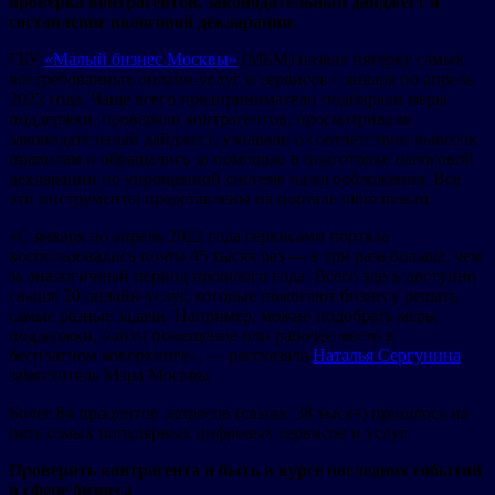
проверка контрагентов, законодательный дайджест и
составление налоговой декларации.
ГБУ
«Малый бизнес Москвы»
(МБМ) назвал пятерку самых
востребованных онлайн-услуг и сервисов с января по апрель
2022 года. Чаще всего предприниматели подбирали меры
поддержки, проверяли контрагентов, просматривали
законодательный дайджест, узнавали о соответствии вывесок
правилам и обращались за помощью в подготовке налоговой
декларации по упрощенной системе налогообложения. Все
эти инструменты представлены на портале mbm.mos.ru.
«С января по апрель 2022 года сервисами портала
воспользовались почти 45 тысяч раз — в три раза больше, чем
за аналогичный период прошлого года. Всего здесь доступно
свыше 20 онлайн-услуг, которые помогают бизнесу решать
самые разные задачи. Например, можно подобрать меры
поддержки, найти помещение или рабочее место в
бесплатном коворкинге», — рассказала
Наталья Сергунина
,
заместитель Мэра Москвы.
Более 84 процентов запросов (свыше 38 тысяч) пришлось на
пять самых популярных цифровых сервисов и услуг.
Проверить контрагента и быть в курсе последних событий
в сфере бизнеса