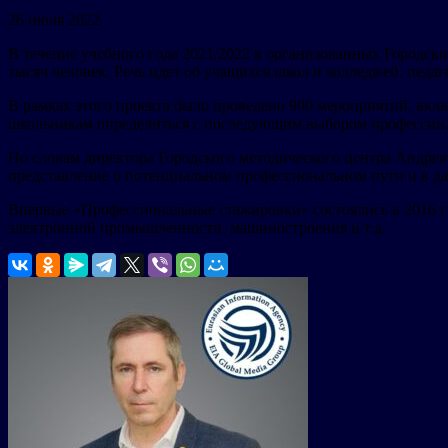
26 июля 2022
В течение учебного года 2021/2022 в организованных Городс
тысяч человек. Речь идет об учащихся школ и колледжей, педаг
В рамках этого проекта было проведено 900 мероприятий, вклю
школьникам определиться с последующим выбором профессии, 
По словам директора Городского методического центра Андрея
представление о потенциальном профессиональном пути и в д
Впервые «Профессиональные стажировки» состоялись в 2016 год
электронной промышленности, машиностроения и т.д.