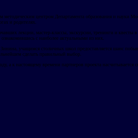
ким методическим центром Департамента образования и науки М
огах и родителях.
чавших лекции, мастер-классы, экскурсии, тренинги и квесты в
ознакомившись с наиболее актуальными из них.
 Зинина, учащимся столичных школ предоставляется шанс побыв
альнейшем сделать правильный выбор.
у, а к настоящему времени партнеров проекта насчитывается св