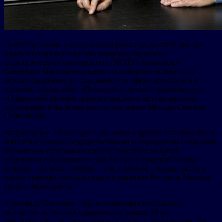
Почетное звание «Заслуженный работник высшей школы»
присвоено профессору Московского городского
педагогического университета (МГПУ) Александру
Савенкову. Награда ведущему российскому эксперту по
детской одаренности, специалисту в сфере детских игр и
игрушек, автору книг «Психология детской одаренности»,
«Одаренный ребенок дома и в школе» и других научных
исследований была вручена лично мэром Москвы Сергеем
Собяниным.
Награждение Александра Савенкова и других отличившихся
жителей столицы государственными и городскими наградами
московским градоначальником проходило во время
церемонии празднования Дня России. Городской голова
отметил, что наши победы – это, в первую очередь, заслуга
наших граждан, вклад которых в развитие России и Москвы
трудно переоценить.
Александр Савенков – один из ведущих российских
экспертов по детской одаренности, свыше 36 лет
занимающийся исследованиями в области образования. Он