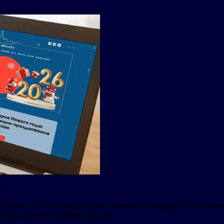
о.
Новый год», где представлены интересные маршруты для прогуло
нина, заместитель Мэра Москвы.