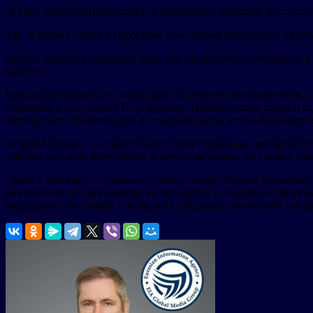
«Серия новогодних маршрутов объединила знаковые места стол
Так, в рамках одной из прогулок участникам предлагают узнать
Другой маршрут посвящен тому, как праздничную атмосферу в
Куприн.
Цикл аудиоэкскурсий, созданный с применением нейросетей, п
площадок в саду имени Н.Э. Баумана, Измайловском парке и с
приглашают поучаствовать в познавательном квизе. Благодаря 
«Узнай Москву» — совместный проект столичных департаментов
портале собраны фотографии и описание свыше 3,5 тысячи зда
«Зима в Москве» — главное событие сезона. Проект направлен
разнообразным программам, включающим культурные, образоват
поддержке участников и ветеранов специальной военной операц