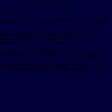
дника», — отметила Наталья Сергунина.
грал Петр I.
и, среди которых Максим Горький, Иван Шмелев и Александр
 помощник рассказывает о создании и развитии ледовых
е Горького. Любителей новогодних советских фильмов
Карнавальная ночь», «Чародеи» и других.
образования и науки. Он работает с 2013 года. Сегодня на
ых маршрутов и биографии более 330 известных личностей.
сферы единства и взаимной поддержки. Благодаря
гостей столицы всех возрастов. Особое внимание уделяется