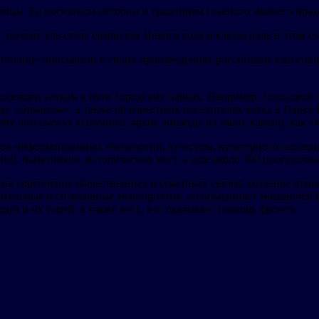
ицы. Ее посвятили истории и традициям главного зимнего праз
, почему ель стала символом Нового года и какую роль в этом сы
 столице описывали в своих произведениях российские классик
освящен каткам в пяти городских парках. Например, голосовой
аду «Эрмитаж», а также об известных посетителях катка в Парк
ему они смогут вспомнить яркие эпизоды из таких картин, как «
 информационных технологий, культуры, культурного наследия, 
ний, памятников, исторических мест, а еще около 300 прогулочн
 на укрепление общественных и семейных связей, создание атмо
ельные и спортивные мероприятия, он объединяет москвичей и 
ии и их семей, а также всех, кто оказывает помощь фронту.